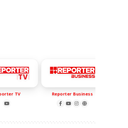
rter TV
Reporter Business
Repo