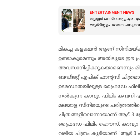
ENTERTAINMENT NEWS
തൃശ്ശൂര്‍ വെടിക്കെട്ടുപുര
ആർടിസ്റ്റും; വേദന പങ്കുവെച
മികച്ച കളക്ഷൻ ആണ് സിനിമയ്ക്ക് 
ഉണ്ടാകുമെന്നും അതിലൂടെ ഈ 
അവസാനിപ്പിക്കുകയാണെന്നും 
ബഡ്ജറ്റ് എപിക് ഫാൻ്റസി ചിത്ര
ഉടമസ്ഥതയിലുള്ള ഫ്രൈഡേ ഫിലിം 
നൽകുന്ന കാവ്യാ ഫിലിം കമ്പനി എന്
മലയാള സിനിമയുടെ ചരിത്രത്തില
ചിത്രങ്ങളിലൊന്നായാണ് ആട് 3 പ്
ഫ്രൈഡേ ഫിലിം ഹൌസ്, കാവ്യാ ഫില
വലിയ ചിത്രം കൂടിയാണ് "ആട് 3 പാർ