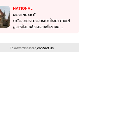
മണിരത്ന ഗ്രൂപ്പ്
NATIONAL
മാലേഗാവ്
സ്‌ഫോടനക്കേസിലെ നാല്
പ്രതികൾക്കെതിരായ
കുറ്റപത്രം റദ്ദാക്കി;
തെളിവില്ലെന്ന് ബോംബെ
ഹൈക്കോടതി
To advertise here,
contact us