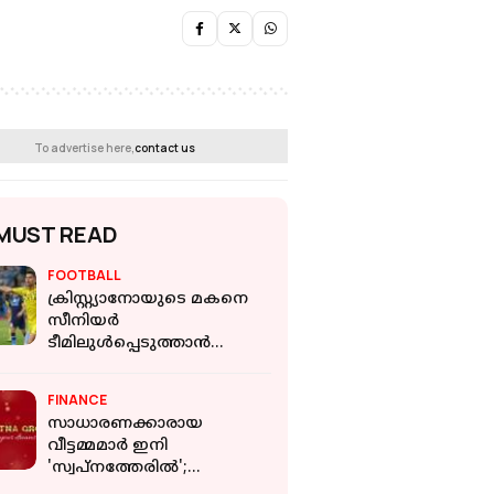
To advertise here,
contact us
MUST READ
FOOTBALL
ക്രിസ്റ്റ്യാനോയുടെ മകനെ
സീനിയര്‍
ടീമിലുള്‍പ്പെടുത്താന്‍
അല്‍നസ്ര്‍
FINANCE
സാധാരണക്കാരായ
വീട്ടമ്മമാർ ഇനി
'സ്വപ്നത്തേരിൽ';
ആകാശയാത്ര ഒരുക്കി