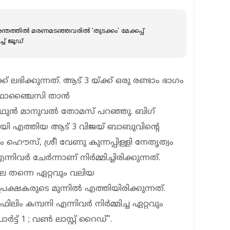
 ദുരന്തത്തിൽ മരണമ‍ടഞ്ഞവരിൽ ‘തുടക്കം’ മേക്കപ്പ്
്ച് ജൂഡ്
ലഭിക്കുന്നത്. ആട് 3 യ്ക്ക് ഒരു രണ്ടാം ഭാഗം
ഫ്രാഞ്ചൈസി താൻ
മിഥുൻ മാനുവൽ തോമസ് പറഞ്ഞു. ബിഗ്
മായി എത്തിയ ആട് 3 വിജയ് ബാബുവിന്റെ
ഹൌസ്, ശ്രീ വേണു കുന്നപ്പിള്ളി നേതൃത്വം
നിവർ ചേർന്നാണ് നിർമ്മിച്ചിരിക്കുന്നത്.
െ തന്നെ ഏറ്റവും വലിയ
രേക്ഷകരുടെ മുന്നിൽ എത്തിയിരിക്കുന്നത്.
ിം കമ്പനി എന്നിവർ നിർമ്മിച്ച ഏറ്റവും
ട്ട് 1 ; വൺ ലാസ്റ്റ് റൈഡ്".