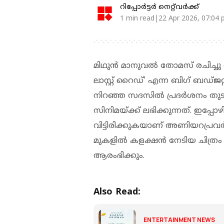
റിപ്പോർട്ടർ നെറ്റ്‌വര്‍ക്ക്‌
1 min read|22 Apr 2026, 07:04
മിഥുൻ മാനുവൽ തോമസ് രചിച്ചു സ
ലാസ്റ്റ് റൈഡ്' എന്ന ബിഗ് ബഡ്ജറ
നിറഞ്ഞ സദസിൽ പ്രദർശനം തുട
സിനിമയ്ക്ക് ലഭിക്കുന്നത്. ഇപ്പോ
വിട്ടിരിക്കുകയാണ് അണിയറപ്രവർത
മുകളിൽ കളക്ഷൻ നേടിയ ചിത്രം Z
ആരംഭിക്കും.
Also Read:
ENTERTAINMENT NEWS