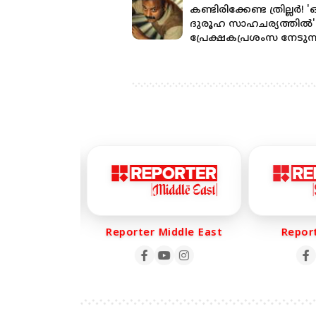
കണ്ടിരിക്കേണ്ട ത്രില്ലർ! '
ദുരൂഹ സാഹചര്യത്തിൽ'
പ്രേക്ഷകപ്രശംസ നേടുന്
r Life
Reporter Middle East
Reporte