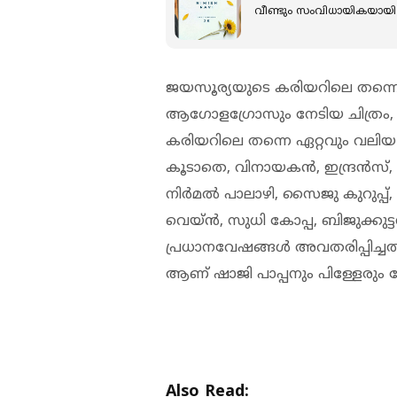
വീണ്ടും സംവിധായികയായി 
ജയസൂര്യയുടെ കരിയറിലെ തന്നെ
ആഗോളഗ്രോസും നേടിയ ചിത്രം, 
കരിയറിലെ തന്നെ ഏറ്റവും വലി
കൂടാതെ, വിനായകൻ, ഇന്ദ്രൻസ്
നിർമൽ പാലാഴി, സൈജു കുറുപ്പ്
വെയ്ൻ, സുധി കോപ്പ, ബിജുക്കുട്
പ്രധാനവേഷങ്ങൾ അവതരിപ്പിച്ച
ആണ് ഷാജി പാപ്പനും പിള്ളേരും ചേർ
Also Read: