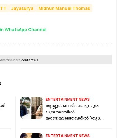
TT
Jayasurya
Midhun Manuel Thomas
in WhatsApp Channel
dvertise here,
contact us
S
ENTERTAINMENT NEWS
യി
തൃശ്ശൂര്‍ വെടിക്കെട്ടുപുര
ദുരന്തത്തിൽ
മരണമ‍ടഞ്ഞവരിൽ ‘തുടക്കം’
മേക്കപ്പ് ആർടിസ്റ്റും; വേദന
പങ്കുവെച്ച് ജൂഡ്
ENTERTAINMENT NEWS