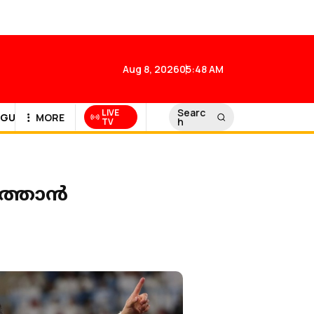
Aug 8, 2026
05:48 AM
Searc
LIVE
GULF NEWS
MORE
h
TV
ത്താന്‍