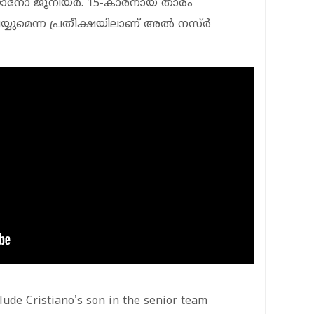
റ്റിയാനോ ജൂനിയര്‍. 15-കാരനായ താരം
്യുമെന്ന പ്രതീക്ഷയിലാണ് അല്‍ നസ്ര്‍
clude Cristiano's son in the senior team