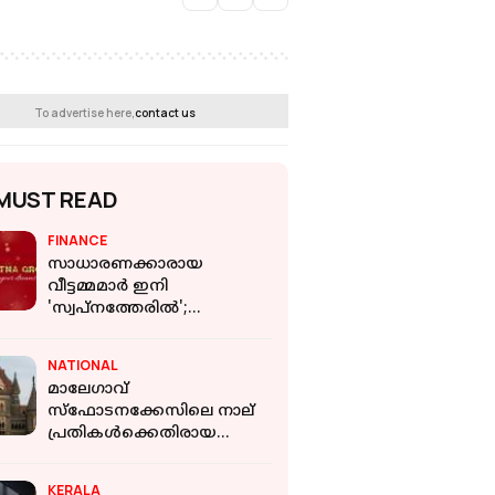
To advertise here,
contact us
MUST READ
FINANCE
സാധാരണക്കാരായ
വീട്ടമ്മമാർ ഇനി
'സ്വപ്നത്തേരിൽ';
ആകാശയാത്ര ഒരുക്കി
മണിരത്ന ഗ്രൂപ്പ്
NATIONAL
മാലേഗാവ്
സ്‌ഫോടനക്കേസിലെ നാല്
പ്രതികൾക്കെതിരായ
കുറ്റപത്രം റദ്ദാക്കി;
തെളിവില്ലെന്ന് ബോംബെ
KERALA