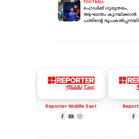
FOOTBALL
ഹെഡിങ് ഗുരുതരം,
ആഘാതം കുറയ്ക്കാന്‍
പന്തിന്റെ രൂപകല്‍പ്പനയി
മാറ്റം വരുത്തും
 Life
Reporter Middle East
Reporte