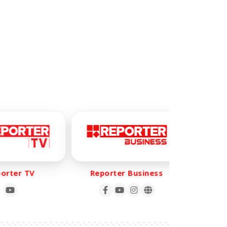
rter TV
Reporter Business
Repo