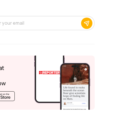
at
ow