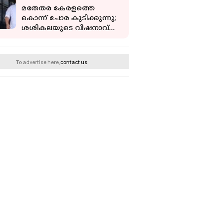
ഹൈക്കോടതി
മതേതര കേരളത്തെ
കൊന്ന് ചോര കുടിക്കുന്നു;
ശശികലയുടെ വിഷനാവ്
അരിയും: യൂത്ത്
കോണ്‍ഗ്രസ് നേതാവ്
To advertise here,
contact us