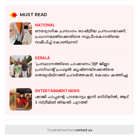
MUST READ
NATIONAL
ഔദ്യോഗിക പ്രസംഗം രാഷ്ട്രീയ പ്രസംഗമാക്കി;
പ്രധാനമന്ത്രിക്കെതിരെ സുപ്രീംകോടതിയെ
സമീപിച്ച് കോണ്‍ഗ്രസ്
KERALA
'പ്രസ്ഥാനത്തിലെ പാഷാണം';BJP ജില്ലാ
പ്രസിഡന്റ് പ്രഫുൽ കൃഷ്ണയ്‌ക്കെതിരെ
തെരുവിലിറങ്ങി പ്രവർത്തകർ; കോലം കത്തിച്ചു
ENTERTAINMENT NEWS
ഷാജി പാപ്പന്റെ പടയോട്ടം ഇനി ഒടിടിയിൽ, ആട്
3 സ്ട്രീമിങ് തിയതി പുറത്ത്
To advertise here,
contact us