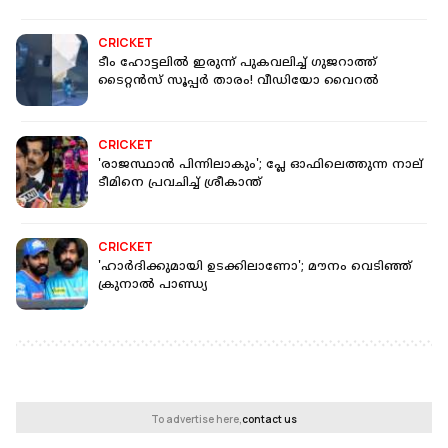
CRICKET
ടീം ഹോട്ടലിൽ ഇരുന്ന് പുകവലിച്ച് ഗുജറാത്ത്
ടൈറ്റൻസ് സൂപ്പര്‍ താരം! വീഡിയോ വൈറൽ
CRICKET
'രാജസ്ഥാൻ പിന്നിലാകും'; പ്ലേ ഓഫിലെത്തുന്ന നാല്
ടീമിനെ പ്രവചിച്ച് ശ്രീകാന്ത്
CRICKET
'ഹാർദിക്കുമായി ഉടക്കിലാണോ'; മൗനം വെടിഞ്ഞ്
ക്രുനാല്‍ പാണ്ഡ്യ
To advertise here,
contact us