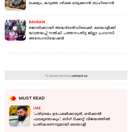
ലക്ഷ്യം; കടുത്ത ശിക്ഷ ഒരുക്കാൻ ബഹ്റൈൻ
BAHRAIN
ജോലിക്കായി അയർലൻഡിലേക്ക്; മലയാളിക്ക്
യാത്രയപ്പ് നൽകി പത്തനംതിട്ട ജില്ലാ പ്രവാസി
അസോസിയേഷൻ
To advertise here,
contact us
MUST READ
UAE
'പരിശ്രമം ഉപേക്ഷിക്കരുത്, ഒരിക്കൽ
ഫലമുണ്ടാകും'; ബി​ഗ് ടിക്കറ്റ് വിജയത്തിൽ
പ്രതികരണവുമായി മലയാളി