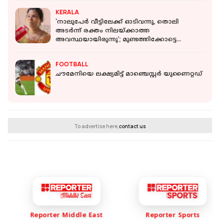
KERALA
'നാലുപേർ വീട്ടിലേക്ക് ഓടിവന്നു, തൊലി
അടർന്ന് രക്തം നിലയ്ക്കാത്ത
അവസ്ഥയായിരുന്നു'; മുണ്ടത്തിക്കോട്ടെ
ദൃക്സാക്ഷി
FOOTBALL
ചൗമേനിയെ ലക്ഷ്യമിട്ട് മാഞ്ചെസ്റ്റര്‍ യുണൈറ്റഡ്
To advertise here,
contact us
Reporter Middle East
Reporter Sports