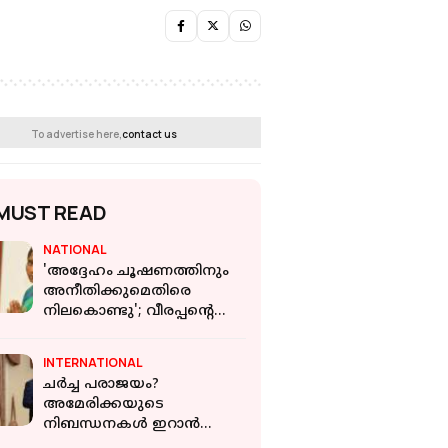
To advertise here,
contact us
MUST READ
NATIONAL
'അദ്ദേഹം ചൂഷണത്തിനും
അനീതിക്കുമെതിരെ
നിലകൊണ്ടു'; വീരപ്പൻ്റെ
ഭാര്യയും മകളും
മത്സരിക്കുന്നു
INTERNATIONAL
ചര്‍ച്ച പരാജയം?
അമേരിക്കയുടെ
നിബന്ധനകള്‍ ഇറാന്‍
സ്വീകരിച്ചില്ല: