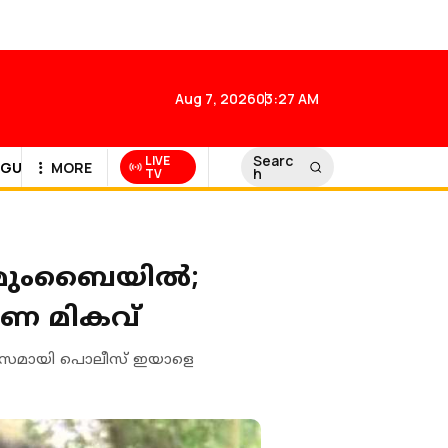
Aug 7, 2026
03:27 AM
Searc
LIVE
GULF NEWS
MORE
h
TV
ി മുംബൈയിൽ;
ഷണ മികവ്
ന് മാസമായി പൊലീസ് ഇയാളെ