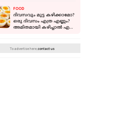
കരാറിലെത്താതെ
FOOD
മടങ്ങുന്നുവെന്ന് ജെ ഡി
ദിവസവും മുട്ട കഴിക്കാമോ?
വാന്‍സ്
ഒരു ദിവസം എത്ര എണ്ണം?
അമിതമായി കഴിച്ചാല്‍ എന്ത്
സംഭവിക്കും?
To advertise here,
contact us