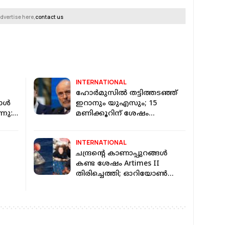
dvertise here,
contact us
INTERNATIONAL
ഹോർമുസിൽ തട്ടിത്തടഞ്ഞ്
്പോൾ
ഇറാനും യുഎസും; 15
്നു:
മണിക്കൂറിന് ശേഷം
താൽക്കാലികമായി പിരിഞ്ഞു
ു
INTERNATIONAL
ചന്ദ്രന്റെ കാണാപ്പുറങ്ങള്‍
കണ്ട ശേഷം Artimes II
തിരിച്ചെത്തി; ഓറിയോണ്‍
പേടകം പസഫിക്
സമുദ്രത്തില്‍ പതിച്ചു