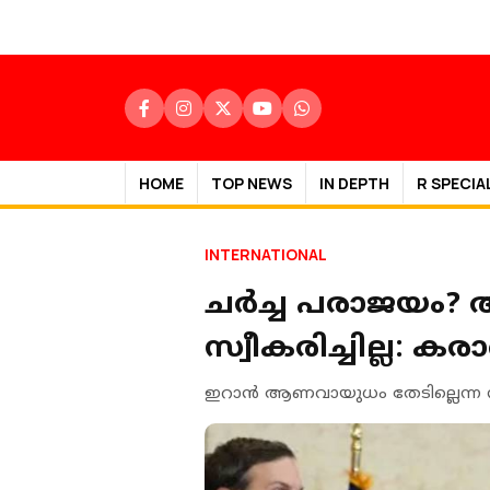
HOME
TOP NEWS
IN DEPTH
R SPECIA
INTERNATIONAL
ചര്‍ച്ച പരാജയം?
സ്വീകരിച്ചില്ല: ക
ഇറാന്‍ ആണവായുധം തേടില്ലെന്ന സ്ഥ