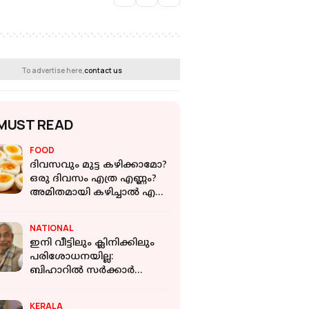
To advertise here,
contact us
MUST READ
FOOD
ദിവസവും മുട്ട കഴിക്കാമോ?
ഒരു ദിവസം എത്ര എണ്ണം?
അമിതമായി കഴിച്ചാല്‍ എന്ത്
സംഭവിക്കും?
NATIONAL
ഇനി വീട്ടിലും ക്ലിനിക്കിലും
പരിശോധനയില്ല:
ബിഹാറിൽ സർക്കാർ
ഡോക്ടർമാർ സ്വകാര്യ
പ്രാക്ടീസ് ചെയ്യുന്നത്
KERALA