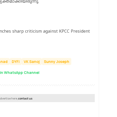
യക്തമാക്കിയിരുന്നു.
unches sharp criticism against KPCC President
anad
DYFI
VK Sanoj
Sunny Joseph
in WhatsApp Channel
dvertise here,
contact us