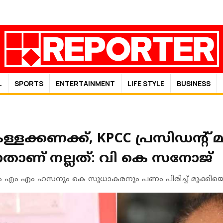
L
SPORTS
ENTERTAINMENT
LIFE STYLE
BUSINESS
്ളക്കണക്ക്, KPCC പ്രസിഡന്‍റ് മറ
നതാണ് നല്ലത്: വി കെ സനോജ്
 എം എം ഹസനും കെ സുധാകരനും പണം പിരിച്ച് മുക്കിയ