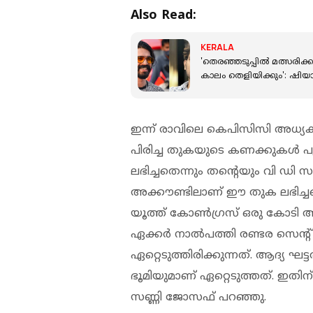
Also Read:
KERALA
'തെരഞ്ഞടുപ്പിൽ മത്സരിക
കാലം തെളിയിക്കും': ഷിയ
ഇന്ന് രാവിലെ കെപിസിസി അധ്
പിരിച്ച തുകയുടെ കണക്കുകൾ പുറ
ലഭിച്ചതെന്നും തന്റെയും വി ഡി 
അക്കൗണ്ടിലാണ് ഈ തുക ലഭിച്ചതെ
യൂത്ത് കോൺഗ്രസ് ഒരു കോടി അ
ഏക്കർ നാൽപത്തി രണ്ടര സെന്റ്
ഏറ്റെടുത്തിരിക്കുന്നത്. ആദ്യ ഘട
ഭൂമിയുമാണ് ഏറ്റെടുത്തത്. ഇതി
സണ്ണി ജോസഫ് പറഞ്ഞു.