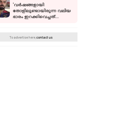
'വർഷങ്ങളായി
തോളിലുണ്ടായിരുന്ന വലിയ
ഭാരം ഇറക്കിവെച്ചത്
പോലെ'; വിരാട് കോഹ്‌ലി
To advertise here,
contact us