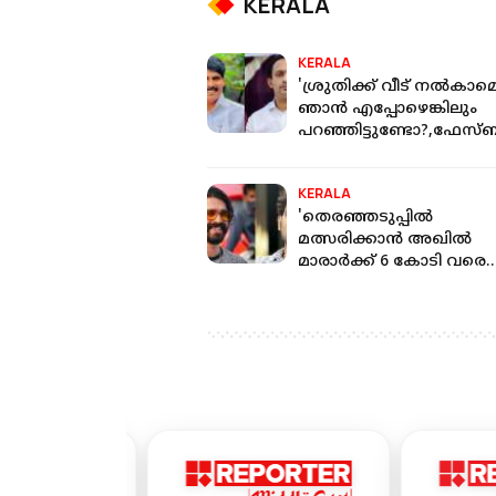
KERALA
KERALA
'ശ്രുതിക്ക് വീട് നൽകാമെന
ഞാൻ എപ്പോഴെങ്കിലും
പറഞ്ഞിട്ടുണ്ടോ?,ഫേസ്ബ
പോസ്റ്റ് കട്ടുചെയ്ത്
പ്രചരിപ്പിച്ചു'
KERALA
'തെരഞ്ഞടുപ്പിൽ
മത്സരിക്കാൻ അഖിൽ
മാരാർക്ക് 6 കോടി വരെ
കിട്ടികാണും; അത് കാലം
തെളിയിക്കും': ഷിയാസ് 