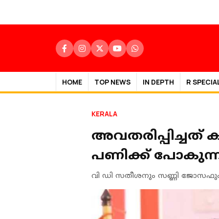
HOME
TOP NEWS
IN DEPTH
R SPECIA
KERALA
അവതരിപ്പിച്ചത് കള
പണിക്ക് പോകുന്
വി ഡി സതീശനും സണ്ണി ജോസഫും