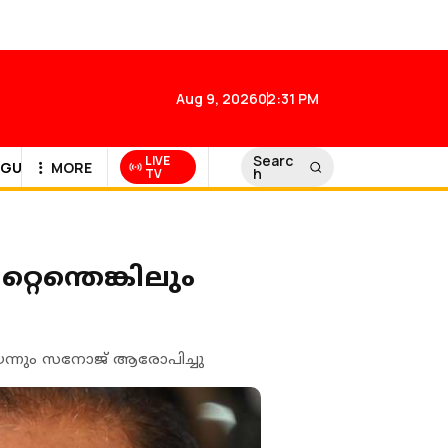
Aug 9, 2026
02:31 PM
Searc
LIVE
GULF NEWS
MORE
h
TV
്റെന്തെങ്കിലും
െന്നും സനോജ് ആരോപിച്ചു