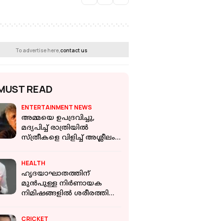
To advertise here,
contact us
MUST READ
ENTERTAINMENT NEWS
അമ്മയെ ഉപദ്രവിച്ചു,
മദ്യപിച്ച് രാത്രിയില്‍
സ്ത്രീകളെ വിളിച്ച് അശ്ലീലം
പറഞ്ഞിട്ടുണ്ട്: പിയൂഷ് മിശ്ര
HEALTH
ഹൃദയാഘാതത്തിന്
മുന്‍പുള്ള നിര്‍ണായക
നിമിഷങ്ങളില്‍ ശരീരത്തില്‍
എന്താണ് സംഭവിക്കുന്നത്?
CRICKET