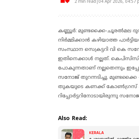
2 min read|04 Apr 2026, 04:57
കണ്ണൂർ: മുണ്ടക്കൈ-ചൂരൽമല ദു
നിർമ്മിക്കാൻ കഴിയാത്ത പാർ
സംസ്ഥാന സെക്രട്ടറി വി കെ സനോ
ഇതിനെക്കാൾ നല്ലത്. കെപിസിസി പ്
പോകുന്നതാണ് നല്ലതെന്നും ഇപ്പ
സനോജ് തുറന്നടിച്ചു. മുണ്ടക്കൈ
തുകയുടെ കണക്ക് കോൺഗ്രസ് പുറത
റിപ്പോർട്ടറിനോടായിരുന്നു സനോജ
Also Read:
KERALA