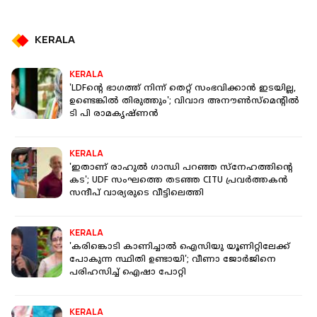
KERALA
KERALA
'LDFന്റെ ഭാഗത്ത് നിന്ന് തെറ്റ് സംഭവിക്കാൻ ഇടയില്ല,
ഉണ്ടെങ്കിൽ തിരുത്തും'; വിവാദ അനൗൺസ്‌മെന്റിൽ
ടി പി രാമകൃഷ്ണൻ
KERALA
'ഇതാണ് രാഹുൽ ഗാന്ധി പറഞ്ഞ സ്‌നേഹത്തിന്റെ
കട'; UDF സംഘത്തെ തടഞ്ഞ CITU പ്രവർത്തകൻ
സന്ദീപ് വാര്യരുടെ വീട്ടിലെത്തി
KERALA
'കരിങ്കൊടി കാണിച്ചാല്‍ ഐസിയു യൂണിറ്റിലേക്ക്
പോകുന്ന സ്ഥിതി ഉണ്ടായി'; വീണാ ജോര്‍ജിനെ
പരിഹസിച്ച് ഐഷാ പോറ്റി
KERALA