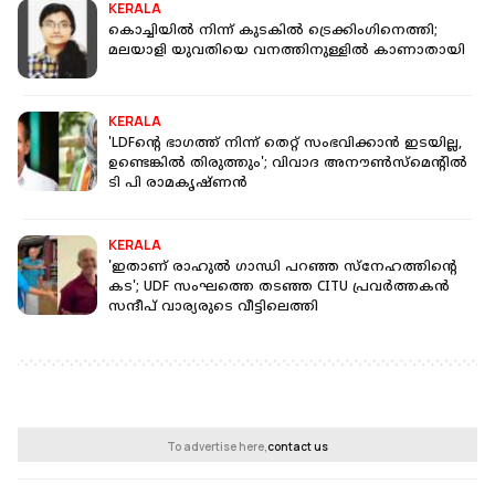
KERALA
കൊച്ചിയില്‍ നിന്ന് കുടകില്‍ ട്രെക്കിംഗിനെത്തി;
മലയാളി യുവതിയെ വനത്തിനുള്ളില്‍ കാണാതായി
KERALA
'LDFന്റെ ഭാഗത്ത് നിന്ന് തെറ്റ് സംഭവിക്കാൻ ഇടയില്ല,
ഉണ്ടെങ്കിൽ തിരുത്തും'; വിവാദ അനൗൺസ്‌മെന്റിൽ
ടി പി രാമകൃഷ്ണൻ
KERALA
'ഇതാണ് രാഹുൽ ഗാന്ധി പറഞ്ഞ സ്‌നേഹത്തിന്റെ
കട'; UDF സംഘത്തെ തടഞ്ഞ CITU പ്രവർത്തകൻ
സന്ദീപ് വാര്യരുടെ വീട്ടിലെത്തി
To advertise here,
contact us