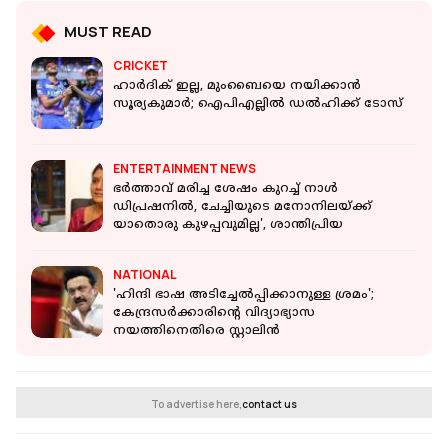
MUST READ
CRICKET
ഹാർ‌ദിക് ഇല്ല, മുംബൈയെ നയിക്കാൻ
സൂര്യകുമാർ; ഐപിഎല്ലിൽ ഡൽഹിക്ക് ടോസ്
ENTERTAINMENT NEWS
ഭർത്താവ് മരിച്ച ശേഷം കുറച്ച് നാൾ
ഡിപ്രഷനിൽ, ചേച്ചിയുടെ മനോനിലയ്ക്ക്
യാതൊരു കുഴപ്പവുമില്ല', ശാന്തിപ്രിയ
NATIONAL
'ഹിന്ദി ഭാഷ അടിച്ചേൽപ്പിക്കാനുള്ള ശ്രമം';
കേന്ദ്രസർക്കാരിൻ്റെ വിദ്യാഭ്യാസ
നയത്തിനെതിരെ സ്റ്റാലിൻ
To advertise here,
contact us