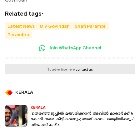
Govindan
Related tags:
Latest News
M V Govindan
Shafi Parambil
Perambra
Join WhatsApp Channel
To advertise here,
contact us
KERALA
KERALA
'തെരഞ്ഞടുപ്പിൽ മത്സരിക്കാൻ അഖിൽ മാരാർക്ക് 6
കോടി വരെ കിട്ടികാണും; അത് കാലം തെളിയിക്കും':
ഷിയാസ് കരീം