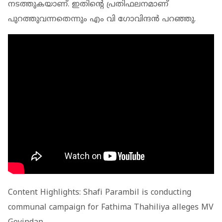
നടത്തുകയാണ്. ഇതിന്റെ പ്രതിഫലനമാണ്
പുറത്തുവന്നതെന്നും എം വി ഗോവിന്ദന്‍ പറഞ്ഞു.
Content Highlights: Shafi Parambil is conducting
communal campaign for Fathima Thahiliya alleges MV