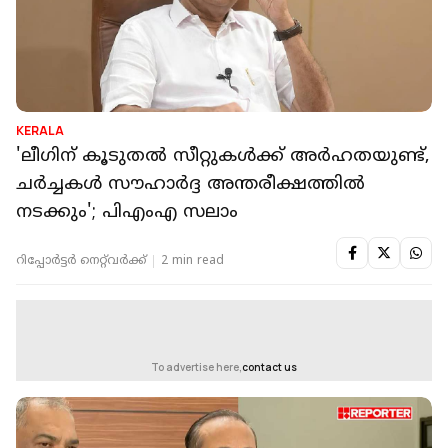
KERALA
'ലീഗിന് കൂടുതൽ സീറ്റുകൾക്ക് അർഹതയുണ്ട്,
ചർച്ചകൾ സൗഹാർദ്ദ അന്തരീക്ഷത്തിൽ
നടക്കും'; പിഎംഎ സലാം
റിപ്പോർട്ടർ നെറ്റ്‌വര്‍ക്ക്‌
2 min read
To advertise here,
contact us