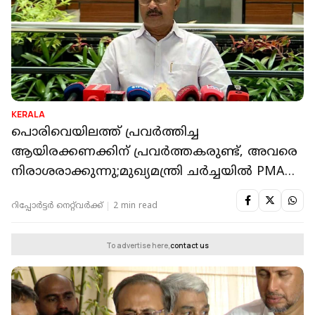
KERALA
പൊരിവെയിലത്ത് പ്രവർത്തിച്ച
ആയിരക്കണക്കിന് പ്രവർത്തകരുണ്ട്, അവരെ
നിരാശരാക്കുന്നു;മുഖ്യമന്ത്രി ചർച്ചയിൽ PMA
സലാം
റിപ്പോർട്ടർ നെറ്റ്‌വര്‍ക്ക്‌
2 min read
To advertise here,
contact us