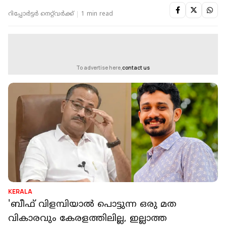
റിപ്പോർട്ടർ നെറ്റ്‌വര്‍ക്ക്‌
1 min read
To advertise here,
contact us
KERALA
'ബീഫ് വിളമ്പിയാൽ പൊട്ടുന്ന ഒരു മത
വികാരവും കേരളത്തിലില്ല, ഇല്ലാത്ത