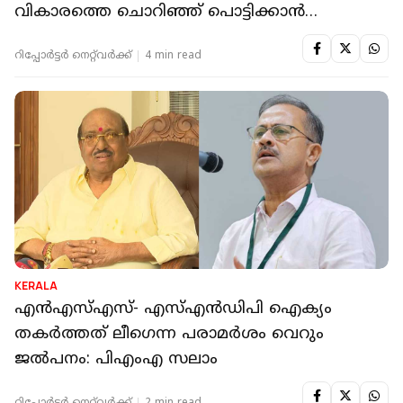
വികാരത്തെ ചൊറിഞ്ഞ് പൊട്ടിക്കാൻ
സാധിക്കുമോ"
റിപ്പോർട്ടർ നെറ്റ്‌വര്‍ക്ക്‌
4 min read
KERALA
എന്‍എസ്എസ്- എസ്എന്‍ഡിപി ഐക്യം
തകര്‍ത്തത് ലീഗെന്ന പരാമര്‍ശം വെറും
ജല്‍പനം: പിഎംഎ സലാം