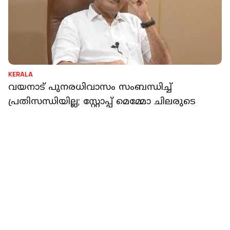
KERALA
മൂന്ന് ടേം വ്യവസ്ഥയിൽ മാറ്റമില്ല, മൂന്നിൽ
കൂടുതൽ തവണ ജനപ്രതിനിധിയായവര്‍ക്ക്
പരിഗണന ലഭിക്കില്ല: പിഎംഎ സലാം
റിപ്പോർട്ടർ നെറ്റ്‌വര്‍ക്ക്‌
1 min read