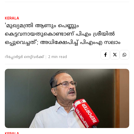
KERALA
'മുഖ്യമന്ത്രി ആണും പെണ്ണും
കെട്ടവനായതുകൊണ്ടാണ് പിഎം ശ്രീയിൽ
ഒപ്പുവെച്ചത്'; അധിക്ഷേപിച്ച് പിഎംഎ സലാം
റിപ്പോർട്ടർ നെറ്റ്‌വര്‍ക്ക്‌
2 min read