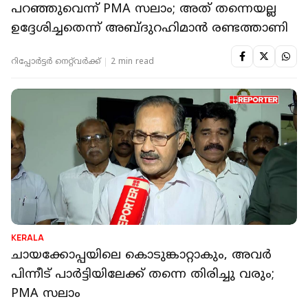
പറഞ്ഞുവെന്ന് PMA സലാം; അത് തന്നെയല്ല
ഉദ്ദേശിച്ചതെന്ന് അബ്ദുറഹിമാൻ രണ്ടത്താണി
റിപ്പോർട്ടർ നെറ്റ്‌വര്‍ക്ക്‌
2 min read
KERALA
ചായക്കോപ്പയിലെ കൊടുങ്കാറ്റാകും, അവർ
പിന്നീട് പാർട്ടിയിലേക്ക് തന്നെ തിരിച്ചു വരും;
PMA സലാം