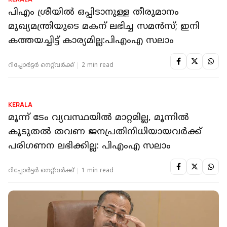
KERALA
പിഎം ശ്രീയിൽ ഒപ്പിടാനുള്ള തീരുമാനം
മുഖ്യമന്ത്രിയുടെ മകന് ലഭിച്ച സമൻസ്; ഇനി
കത്തയച്ചിട്ട് കാര്യമില്ല:പിഎംഎ സലാം
റിപ്പോർട്ടർ നെറ്റ്‌വര്‍ക്ക്‌
2 min read