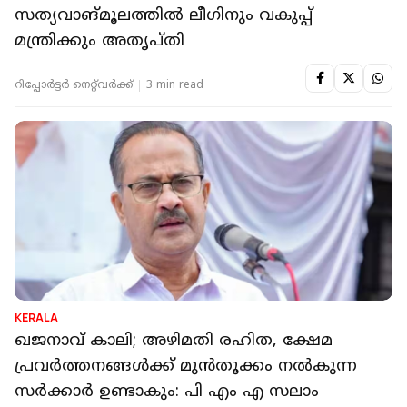
സത്യവാങ്മൂലത്തില്‍ ലീഗിനും വകുപ്പ്
മന്ത്രിക്കും അതൃപ്തി
റിപ്പോർട്ടർ നെറ്റ്‌വര്‍ക്ക്‌
3 min read
KERALA
ഖജനാവ് കാലി; അഴിമതി രഹിത, ക്ഷേമ
പ്രവർത്തനങ്ങൾക്ക് മുൻതൂക്കം നൽകുന്ന
സർക്കാർ ഉണ്ടാകും: പി എം എ സലാം