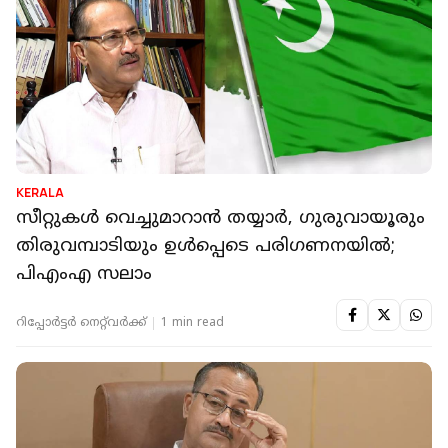
KERALA
സീറ്റുകൾ വെച്ചുമാറാൻ തയ്യാർ, ഗുരുവായൂരും
തിരുവമ്പാടിയും ഉള്‍പ്പെടെ പരിഗണനയില്‍;
പിഎംഎ സലാം
റിപ്പോർട്ടർ നെറ്റ്‌വര്‍ക്ക്‌
1 min read