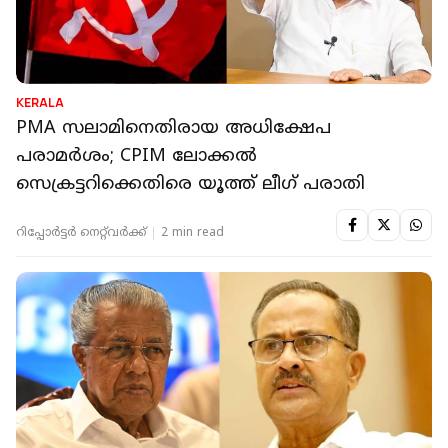
KERALA
PMA സലാമിനെതിരായ അധിക്ഷേപ
പരാമർശം; CPIM ലോക്കല്‍
സെക്രട്ടറിക്കെതിരെ യൂത്ത് ലീഗ് പരാതി
റിപ്പോർട്ടർ നെറ്റ്‌വര്‍ക്ക്‌
2 min read