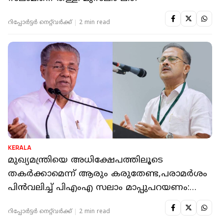
റിപ്പോർട്ടർ നെറ്റ്‌വര്‍ക്ക്‌
2 min read
KERALA
മുഖ്യമന്ത്രിയെ അധിക്ഷേപത്തിലൂടെ
തകർക്കാമെന്ന് ആരും കരുതേണ്ട,പരാമർശം
പിൻവലിച്ച് പിഎംഎ സലാം മാപ്പുപറയണം:
സിപിഐഎം
റിപ്പോർട്ടർ നെറ്റ്‌വര്‍ക്ക്‌
2 min read