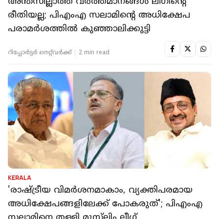
അന്തസില്ലാത്ത വർത്തമാനങ്ങൾ ലീഗിന്റെ
രീതിയല്ല; പിഎംഎ സലാമിന്‍റെ അധിക്ഷേപ
പരാമർശത്തിൽ കുഞ്ഞാലിക്കുട്ടി
റിപ്പോർട്ടർ നെറ്റ്‌വര്‍ക്ക്‌
2 min read
KERALA
'രാഷ്ട്രീയ വിമർശനമാകാം, വ്യക്തിപരമായ
അധിക്ഷേപങ്ങളിലേക്ക് പോകരുത്'; പിഎംഎ
സലാമിനെ തള്ളി മുസ്‌ലിം ലീഗ്