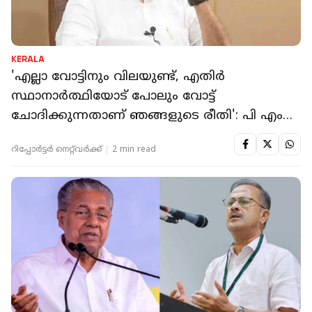
KERALA
'എല്ലാ വോട്ടിനും വിലയുണ്ട്, എതിര്‍
സ്ഥാനാര്‍ത്ഥിയോട് പോലും വോട്ട്
ചോദിക്കുന്നതാണ് ഞങ്ങളുടെ രീതി': പി എം
എ സലാം
റിപ്പോർട്ടർ നെറ്റ്‌വര്‍ക്ക്‌
2 min read