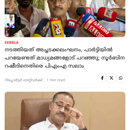
KERALA
നടത്തിയത് അച്ചടക്കലംഘനം, പാർട്ടിയിൽ
പറയേണ്ടത് മാധ്യമങ്ങളോട് പറഞ്ഞു; നൂർബിന
റഷീദിനെതിരെ പിഎംഎ സലാം
റിപ്പോർട്ടർ നെറ്റ്‌വര്‍ക്ക്‌
1 min read