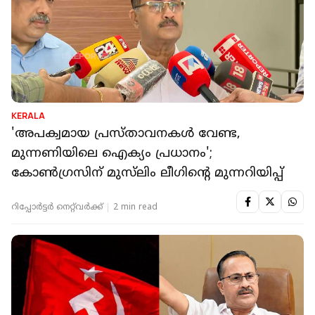
KERALA
'അപക്വമായ പ്രസ്താവനകൾ വേണ്ട,
മുന്നണിയിലെ ഐക്യം പ്രധാനം';
കോൺഗ്രസിന് മുസ്‌ലിം ലീഗിൻ്റെ മുന്നറിയിപ്പ്
റിപ്പോർട്ടർ നെറ്റ്‌വര്‍ക്ക്‌
2 min read