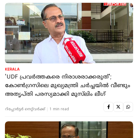
KERALA
'UDF പ്രവർത്തകരെ നിരാശരാക്കരുത്';
കോൺഗ്രസിലെ മുഖ്യമന്ത്രി ചർച്ചയിൽ വീണ്ടും
അതൃപ്തി പരസ്യമാക്കി മുസ്‌ലിം ലീഗ്
റിപ്പോർട്ടർ നെറ്റ്‌വര്‍ക്ക്‌
1 min read