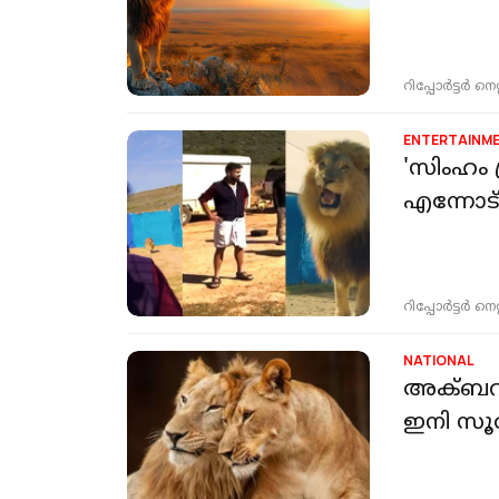
റിപ്പോർട്ടർ നെറ്റ്
ENTERTAINM
'സിംഹം 
എന്നോട്
റിപ്പോർട്ടർ നെറ്റ്
NATIONAL
അക്ബറിൻ
ഇനി സൂ