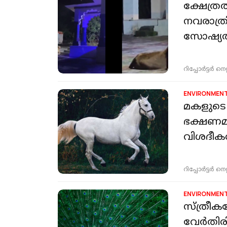
ക്ഷേത്രത
നവരാത്ര
സോഷ്യ
റിപ്പോർട്ടർ നെറ്റ്
ENVIRONMEN
മകളുടെ
ഭക്ഷണമാ
വിശദീക
റിപ്പോർട്ടർ നെറ്റ്
ENVIRONMEN
സ്ത്രീകള
വേർതിര