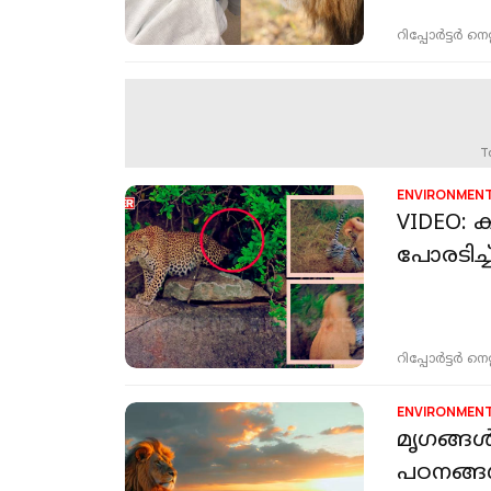
റിപ്പോർട്ടർ നെറ്റ്
T
ENVIRONMEN
VIDEO: 
പോരടിച്
റിപ്പോർട്ടർ നെറ്റ്
ENVIRONMEN
മൃഗങ്ങള
പഠനങ്ങള