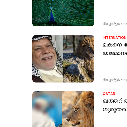
റിപ്പോർട്ടർ നെറ്റ്
INTERNATION
മകനെ പ
യജമാനനെ
റിപ്പോർട്ടർ നെറ്റ്
QATAR
ഖത്തറില
ഗുരുതര 