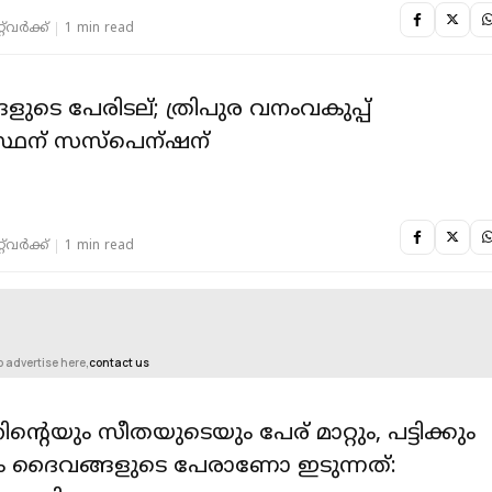
‌വര്‍ക്ക്‌
1 min read
ളുടെ പേരിടല്; ത്രിപുര വനംവകുപ്പ്
സ്ഥന് സസ്പെന്ഷന്
‌വര്‍ക്ക്‌
1 min read
o advertise here,
contact us
െയും സീതയുടെയും പേര് മാറ്റും, പട്ടിക്കും
കും ദൈവങ്ങളുടെ പേരാണോ ഇടുന്നത്: