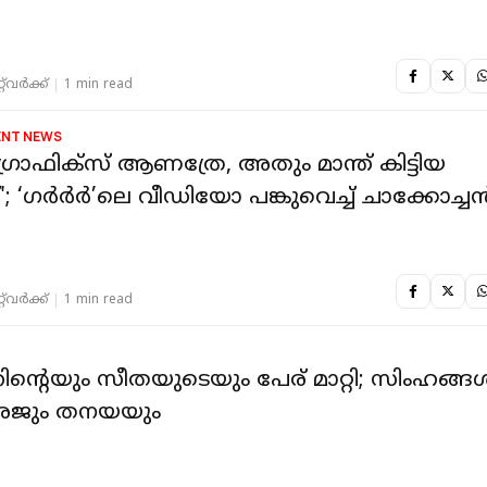
‌വര്‍ക്ക്‌
1 min read
ENT NEWS
ഗ്രാഫിക്സ് ആണത്രേ, അതും മാന്ത് കിട്ടിയ
'; ‘ഗർർർ’ലെ വീഡിയോ പങ്കുവെച്ച് ചാക്കോച്ച
‌വര്‍ക്ക്‌
1 min read
്റെയും സീതയുടെയും പേര് മാറ്റി; സിംഹങ്ങ
രജും തനയയും