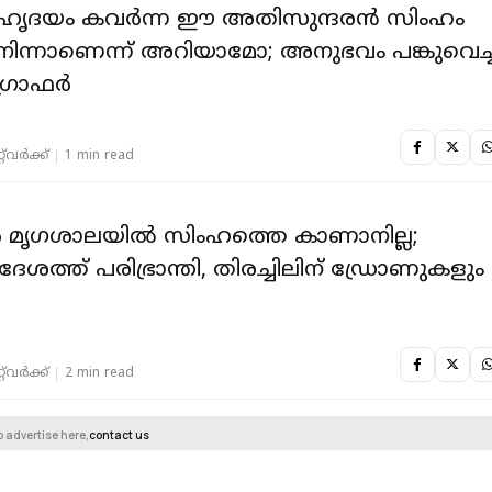
െ ഹൃദയം കവർന്ന ഈ അതിസുന്ദരൻ സിംഹം
ിന്നാണെന്ന് അറിയാമോ; അനുഭവം പങ്കുവെച്ച
ഗ്രാഫർ
‌വര്‍ക്ക്‌
1 min read
ൂർ മൃഗശാലയിൽ സിംഹത്തെ കാണാനില്ല;
േശത്ത് പരിഭ്രാന്തി, തിരച്ചിലിന് ഡ്രോണുകളും
‌വര്‍ക്ക്‌
2 min read
o advertise here,
contact us