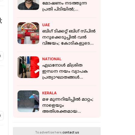
മോഷണം നടത്തുന്ന
പ്രതി പിടിയില്‍;
നൂറിലധികം
;
കേസുകളില്‍ പ്രതി
UAE
ബിഗ് ടിക്കറ്റ് ബിഗ് സ്പിൻ
നറുക്കെടുപ്പിൽ വൻ
വിജയം; കോടികളുടെ
സമ്മാനം നേടി പ്രവാസി
മലയാളികൾ
NATIONAL
എഥനോൾ മിശ്രിത
ഇന്ധന നയം വ്യാപക
പ്രത്യാഘാതങ്ങൾ
സൃഷ്ടിക്കും:
പിൻവലിച്ചില്ലെങ്കിൽ
KERALA
ജനകീയ
മഴ മുന്നറിയിപ്പിൽ മാറ്റം;
പ്രതിഷേധമെന്ന്
നാളെയും
സിപിഐഎം
അതിശക്തമായ
മഴയ്ക്ക് സാധ്യത, ഏഴ്
ജില്ലകളിൽ ഓറഞ്ച്
അലേർട്ട്
To advertise here,
contact us