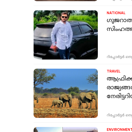
NATIONAL
ഗുജറാത്
സിംഹത്ത
റിപ്പോർട്ടർ നെറ്റ്
TRAVEL
ആഫ്രിക്ക
രാജ്യങ്ങ
നേരിട്ടറ
റിപ്പോർട്ടർ നെറ്റ്
ENVIRONMEN