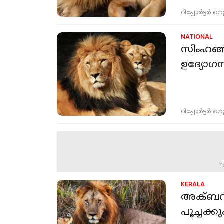
റിപ്പോർട്ടർ നെറ്റ്
NATIONAL
സിംഹങ്ങ
ഉദ്യോഗ
റിപ്പോർട്ടർ നെറ്റ്
T
KERALA
അക്ബറിന്റ
പൂച്ചക്