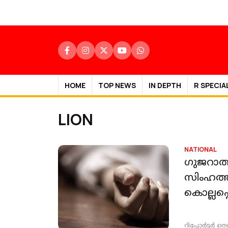
HOME
TOP NEWS
IN DEPTH
R SPECIA
LION
NATIONAL
ഗുജറാത്
സിംഹത്
കൊല്ലപ്പെ
റിപ്പോർട്ടർ നെറ്റ്