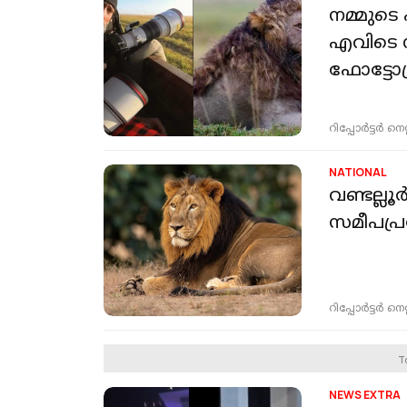
നമ്മുട
എവിടെ ന
ഫോട്ടോ
റിപ്പോർട്ടർ നെറ്റ്
NATIONAL
വണ്ടല്ല
സമീപപ്രദ
റിപ്പോർട്ടർ നെറ്റ്
T
NEWS EXTRA