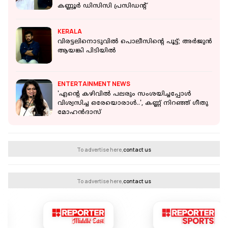
കണ്ണൂർ ഡിസിസി പ്രസിഡൻ്റ്
KERALA
വിരട്ടലിനൊടുവിൽ പൊലീസിൻ്റെ പൂട്ട്; അര്‍ജുന്‍
ആയങ്കി പിടിയിൽ
ENTERTAINMENT NEWS
'എന്റെ കഴിവിൽ പലരും സംശയിച്ചപ്പോൾ
വിശ്വസിച്ച ഒരേയൊരാൾ..', കണ്ണ് നിറഞ്ഞ് ഗീതു
മോഹന്‍ദാസ്
To advertise here,
contact us
To advertise here,
contact us