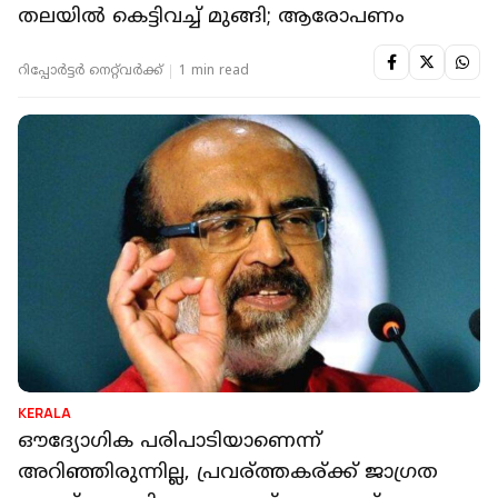
തലയിൽ കെട്ടിവച്ച് മുങ്ങി; ആരോപണം
റിപ്പോർട്ടർ നെറ്റ്‌വര്‍ക്ക്‌
1 min read
KERALA
ഔദ്യോഗിക പരിപാടിയാണെന്ന്
അറിഞ്ഞിരുന്നില്ല, പ്രവര്ത്തകര്ക്ക് ജാഗ്രത