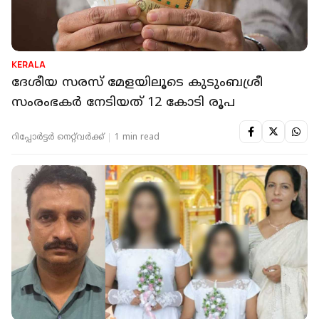
KERALA
ദേശീയ സരസ് മേളയിലൂടെ കുടുംബശ്രീ
സംരംഭകര്‍ നേടിയത് 12 കോടി രൂപ
റിപ്പോർട്ടർ നെറ്റ്‌വര്‍ക്ക്‌
1 min read