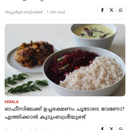
റിപ്പോർട്ടർ നെറ്റ്‌വര്‍ക്ക്‌
1 min read
KERALA
ഓഫീസിലേക്ക് ഉച്ചഭക്ഷണം ചൂടോടെ വേണോ?
എത്തിക്കാൻ കുടുംബശ്രീയുണ്ട്