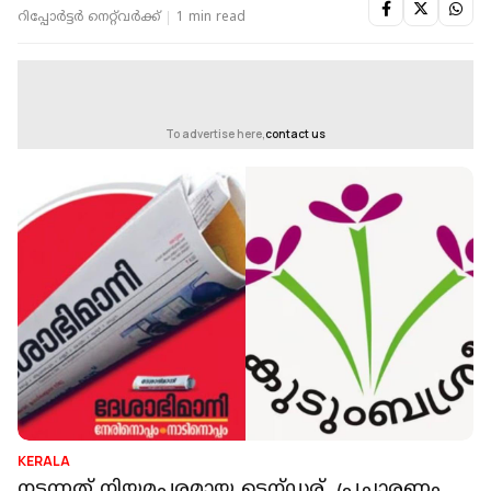
റിപ്പോർട്ടർ നെറ്റ്‌വര്‍ക്ക്‌
1 min read
To advertise here,
contact us
KERALA
നടന്നത് നിയമപരമായ ടെന്ഡര്, പ്രചാരണം