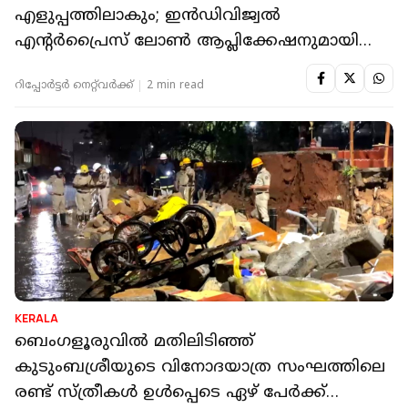
എളുപ്പത്തിലാകും; ഇന്‍ഡിവിജ്വല്‍
എന്റര്‍പ്രൈസ് ലോണ്‍ ആപ്ലിക്കേഷനുമായി
സര്‍ക്കാര്‍
റിപ്പോർട്ടർ നെറ്റ്‌വര്‍ക്ക്‌
2 min read
KERALA
ബെംഗളൂരുവിൽ മതിലിടിഞ്ഞ്
കുടുംബശ്രീയുടെ വിനോദയാത്ര സംഘത്തിലെ
രണ്ട് സ്ത്രീകൾ ഉൾപ്പെടെ ഏഴ് പേർക്ക്