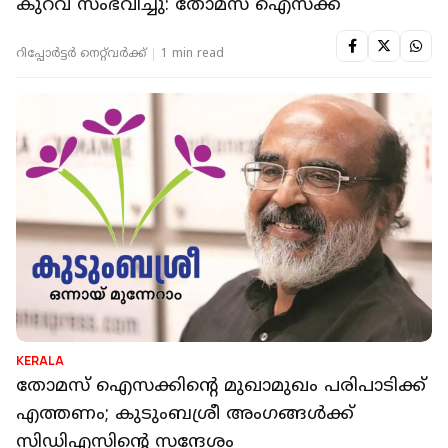
കുറവ് സംഭവിച്ചു: തോമസ് ഐസക്ക്
റിപ്പോർട്ടർ നെറ്റ്‌വര്‍ക്ക്‌
1 min read
KERALA
തോമസ് ഐസക്കിന്റെ മുഖാമുഖം പരിപാടിക്ക്
എത്തണം; കുടുംബശ്രീ അംഗങ്ങൾക്ക്
സിഡിഎസിന്റെ സന്ദേശം