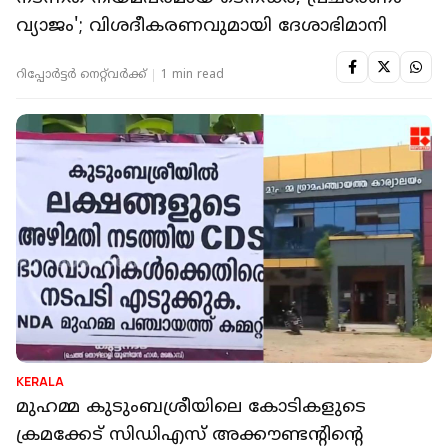
വ്യാജം'; വിശദീകരണവുമായി ദേശാഭിമാനി
റിപ്പോർട്ടർ നെറ്റ്‌വര്‍ക്ക്‌
1 min read
KERALA
മുഹമ്മ കുടുംബശ്രീയിലെ കോടികളുടെ
ക്രമക്കേട് സിഡിഎസ് അക്കൗണ്ടന്റിന്റെ