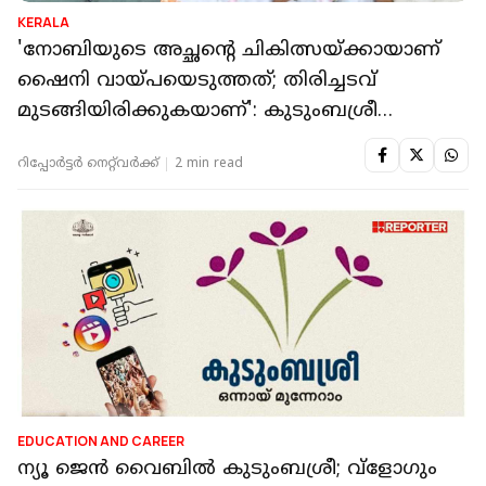
KERALA
'നോബിയുടെ അച്ഛന്റെ ചികിത്സയ്ക്കായാണ്
ഷൈനി വായ്പയെടുത്തത്; തിരിച്ചടവ്
മുടങ്ങിയിരിക്കുകയാണ്': കുടുംബശ്രീ
അംഗങ്ങൾ
റിപ്പോർട്ടർ നെറ്റ്‌വര്‍ക്ക്‌
2 min read
EDUCATION AND CAREER
ന്യൂ ജെന്‍ വൈബില്‍ കുടുംബശ്രീ; വ്ളോഗും