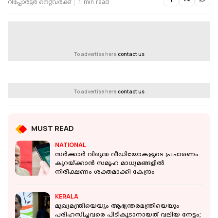
റിപ്പോർട്ടർ നെറ്റ്‌വര്‍ക്ക്‌
1 min read
To advertise here,
contact us
To advertise here,
contact us
MUST READ
NATIONAL
സർക്കാർ വിരുദ്ധ വീഡിയോകളുടെ പ്രചാരണം
കുറയ്ക്കാൻ സമൂഹ മാധ്യമങ്ങളിൽ
നിരീക്ഷണം ശക്തമാക്കി കേന്ദ്രം
KERALA
മുഖ്യമന്ത്രിയെയും ആഭ്യന്തരമന്ത്രിയെയും
പരിഹസിച്ചവരെ പിടികൂടാനായത് വലിയ നേട്ടം;