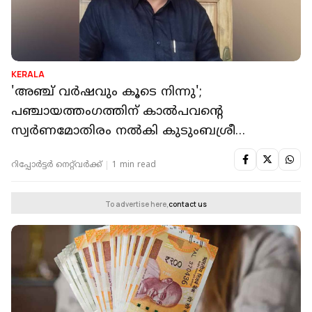
KERALA
'അഞ്ച് വര്‍ഷവും കൂടെ നിന്നു';
പഞ്ചായത്തംഗത്തിന് കാല്‍പവന്റെ
സ്വര്‍ണമോതിരം നല്‍കി കുടുംബശ്രീ
പ്രവര്‍ത്തകര്‍
റിപ്പോർട്ടർ നെറ്റ്‌വര്‍ക്ക്‌
1 min read
To advertise here,
contact us