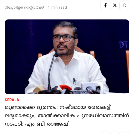
റിപ്പോർട്ടർ നെറ്റ്‌വര്‍ക്ക്‌
1 min read
KERALA
മുണ്ടക്കൈ ദുരന്തം: നഷ്ടമായ രേഖകള്
ലഭ്യമാക്കും, താൽക്കാലിക പുനരധിവാസത്തിന്
നടപടി: എം ബി രാജേഷ്