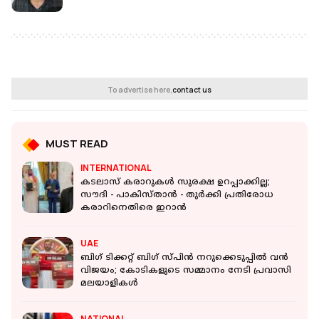
To advertise here,
contact us
MUST READ
INTERNATIONAL
കടലാസ് കരാറുകൾ സുരക്ഷ ഉറപ്പാക്കില്ല;
സൗദി - പാകിസ്താൻ - തുർക്കി പ്രതിരോധ
കരാറിനെതിരെ ഇറാൻ
UAE
ബിഗ് ടിക്കറ്റ് ബിഗ് സ്പിൻ നറുക്കെടുപ്പിൽ വൻ
വിജയം; കോടികളുടെ സമ്മാനം നേടി പ്രവാസി
മലയാളികൾ
NATIONAL