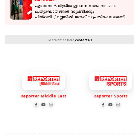
എഥനോൾ മിശ്രിത ഇന്ധന നയം വ്യാപക
പ്രത്യാഘാതങ്ങൾ സൃഷ്ടിക്കും:
പിൻവലിച്ചില്ലെങ്കിൽ ജനകീയ പ്രതിഷേധമെന്ന്
സിപിഐഎം
To advertise here,
contact us
Reporter Middle East
Reporter Sports