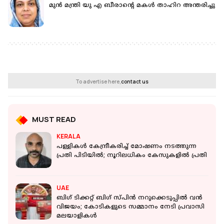
മുന്‍ മന്ത്രി യു എ ബീരാന്റെ മകള്‍ താഹിറ അന്തരിച്ചു
To advertise here,
contact us
MUST READ
KERALA
പള്ളികള്‍ കേന്ദ്രീകരിച്ച് മോഷണം നടത്തുന്ന
പ്രതി പിടിയില്‍; നൂറിലധികം കേസുകളില്‍ പ്രതി
UAE
ബിഗ് ടിക്കറ്റ് ബിഗ് സ്പിൻ നറുക്കെടുപ്പിൽ വൻ
വിജയം; കോടികളുടെ സമ്മാനം നേടി പ്രവാസി
മലയാളികൾ