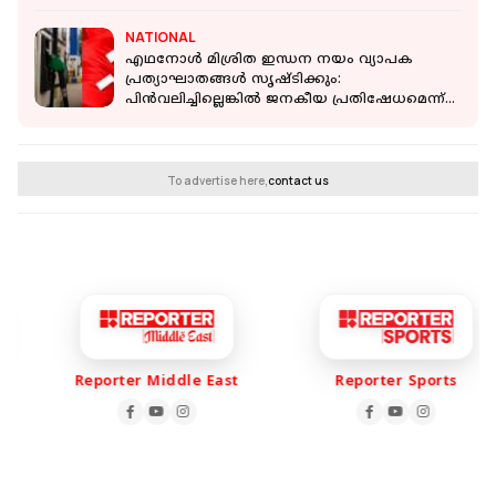
NATIONAL
എഥനോൾ മിശ്രിത ഇന്ധന നയം വ്യാപക
പ്രത്യാഘാതങ്ങൾ സൃഷ്ടിക്കും:
പിൻവലിച്ചില്ലെങ്കിൽ ജനകീയ പ്രതിഷേധമെന്ന്
സിപിഐഎം
To advertise here,
contact us
Reporter Middle East
Reporter Sports