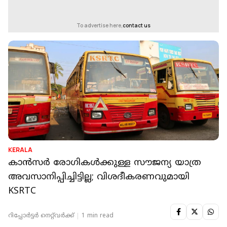
To advertise here,
contact us
KERALA
കാന്‍സര്‍ രോഗികള്‍ക്കുള്ള സൗജന്യ യാത്ര
അവസാനിപ്പിച്ചിട്ടില്ല; വിശദീകരണവുമായി
KSRTC
റിപ്പോർട്ടർ നെറ്റ്‌വര്‍ക്ക്‌
1 min read