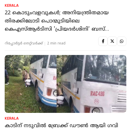
KERALA
22 കൊടുംവളവുകൾ; അനിയന്ത്രിതമായ
തിരക്കിലോടി പൊന്മുടിയിലെ
കെഎസ്ആർടിസി 'പ്രിയദർശിനി' ബസ്
സർവീസുകൾ
റിപ്പോർട്ടർ നെറ്റ്‌വര്‍ക്ക്‌
2 min read
KERALA
കാടിന് നടുവില്‍ ബ്രേക്ക് ഡൗണ്‍ ആയി ഗവി