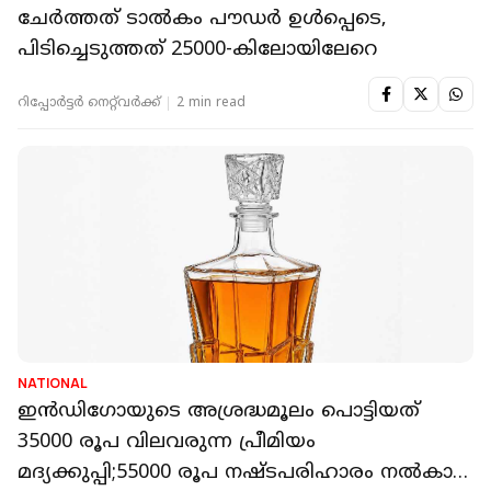
ചേർത്തത് ടാൽകം പൗഡർ ഉൾപ്പെടെ,
പിടിച്ചെടുത്തത് 25000-കിലോയിലേറെ
റിപ്പോർട്ടർ നെറ്റ്‌വര്‍ക്ക്‌
2 min read
NATIONAL
ഇൻഡിഗോയുടെ അശ്രദ്ധമൂലം പൊട്ടിയത്
35000 രൂപ വിലവരുന്ന പ്രീമിയം
മദ്യക്കുപ്പി;55000 രൂപ നഷ്ടപരിഹാരം നൽകാൻ