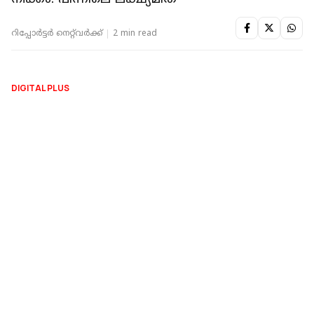
NATIONAL
21കാരിയും പങ്കാളിയും ചേർന്ന് മയക്കുമരുന്ന്
കച്ചവടം; പിടിച്ചെടുത്തതിൽ കഞ്ചാവും
എംഡിഎംഎയും എക്സ്റ്റസി ഗുളികകളും
റിപ്പോർട്ടർ നെറ്റ്‌വര്‍ക്ക്‌
2 min read
NEWS EXTRA
അഹമ്മദാബാദിൽ നിന്നും
ഹൈദരാബാദിലേക്ക് കുഞ്ഞുങ്ങളെ കടത്തും;