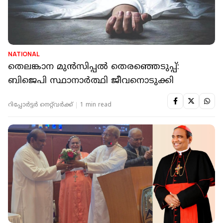
NATIONAL
തെലങ്കാന മുൻസിപ്പൽ തെരഞ്ഞെടുപ്പ്:
ബിജെപി സ്ഥാനാർത്ഥി ജീവനൊടുക്കി
റിപ്പോർട്ടർ നെറ്റ്‌വര്‍ക്ക്‌
1 min read