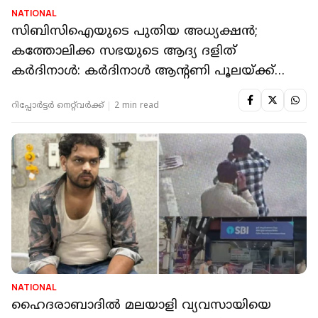
NATIONAL
സിബിസിഐയുടെ പുതിയ അധ്യക്ഷൻ;
കത്തോലിക്ക സഭയുടെ ആദ്യ ദളിത്
കര്‍ദിനാൾ: കർദിനാൾ ആൻ്റണി പൂലയ്ക്ക്
ചരിത്രനിയോഗം
റിപ്പോർട്ടർ നെറ്റ്‌വര്‍ക്ക്‌
2 min read
NATIONAL
ഹൈദരാബാദിൽ മലയാളി വ്യവസായിയെ