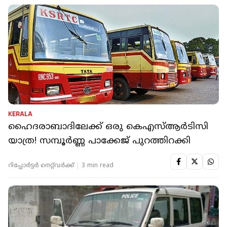
KERALA
ഹെെദരാബാദിലേക്ക് ഒരു കെഎസ്ആര്‍ടിസി
യാത്ര! സമ്പൂര്‍ണ്ണ പാക്കേജ് പുറത്തിറക്കി
റിപ്പോർട്ടർ നെറ്റ്‌വര്‍ക്ക്‌
3 min read