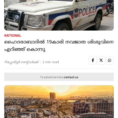
NATIONAL
ഹൈദരാബാദില്‍ 19കാരി നവജാത ശിശുവിനെ
എറിഞ്ഞ് കൊന്നു
റിപ്പോർട്ടർ നെറ്റ്‌വര്‍ക്ക്‌
2 min read
To advertise here,
contact us