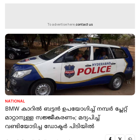
To advertise here,
contact us
NATIONAL
BMW കാറിൽ ബട്ടൻ ഉപയോഗിച്ച് നമ്പർ പ്ലേറ്റ്
മാറ്റാനുള്ള സജ്ജീകരണം; മദ്യപിച്ച്
വണ്ടിയോടിച്ച ഡോക്ടർ പിടിയിൽ