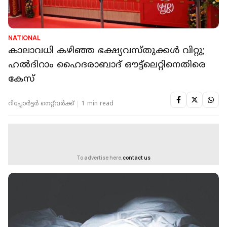
NATIONAL
കാലാവധി കഴിഞ്ഞ ഭക്ഷ്യവസ്തുക്കള്‍ വിറ്റു;
ഹല്‍ദിറാം ഹൈദരാബാദ് ഔട്ട്‌ലെറ്റിനെതിരെ
കേസ്
റിപ്പോർട്ടർ നെറ്റ്‌വര്‍ക്ക്‌
1 min read
To advertise here,
contact us