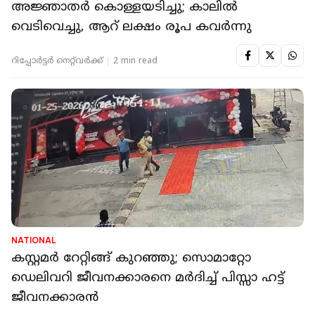
അജ്ഞാതർ കൊള്ളയടിച്ചു; കാലിൽ
വെടിവെച്ചു, ആറ് ലക്ഷം രൂപ കവർന്നു
റിപ്പോർട്ടർ നെറ്റ്‌വര്‍ക്ക്‌
2 min read
NATIONAL
കസ്റ്റമർ റേറ്റിങ്ങ് കുറഞ്ഞു; സൊമാറ്റോ
ഡെലിവറി ജീവനക്കാരനെ മർദിച്ച് പിസ്സാ ഹട്ട്
ജീവനക്കാരൻ