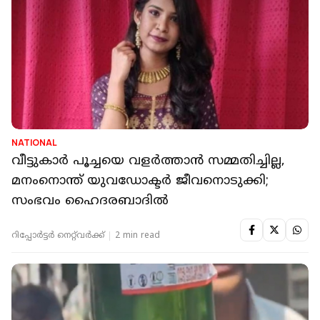
NATIONAL
വീട്ടുകാർ പൂച്ചയെ വളർത്താൻ സമ്മതിച്ചില്ല,
മനംനൊന്ത് യുവഡോക്ടർ ജീവനൊടുക്കി;
സംഭവം ഹൈദരബാദിൽ
റിപ്പോർട്ടർ നെറ്റ്‌വര്‍ക്ക്‌
2 min read