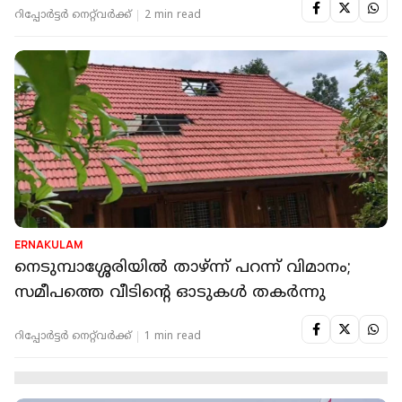
MONEY NEWS
അടിസ്ഥാന ശമ്പളം 1.25 ലക്ഷം; താമസത്തിന്
അതിനേക്കാളും, ഭക്ഷണവും ഫ്രീ: കാബിൻ
ക്ര്യൂവിൻ്റെ ശമ്പളം അറിയാമോ?
റിപ്പോർട്ടർ നെറ്റ്‌വര്‍ക്ക്‌
2 min read
FINANCE
വിമാന യാത്രക്കാര്‍ക്ക് ആശ്വാസം; ഉയര്‍ന്ന