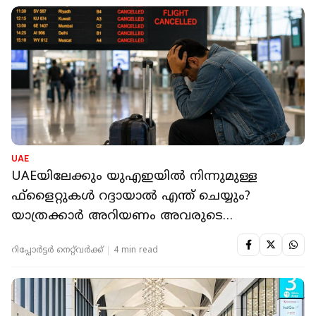
UAE
UAEയിലേക്കും യുഎഇയിൽ നിന്നുമുള്ള
ഫ്‌ളൈറ്റുകൾ റദ്ദായാൽ എന്ത് ചെയ്യും?
യാത്രക്കാർ അറിയണം അവരുടെ
അവകാശങ്ങൾ
റിപ്പോർട്ടർ നെറ്റ്‌വര്‍ക്ക്‌
4 min read