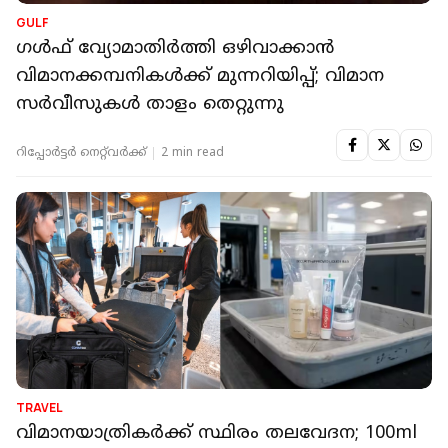
GULF
ഗള്‍ഫ് വ്യോമാതിര്‍ത്തി ഒഴിവാക്കാന്‍
വിമാനക്കമ്പനികള്‍ക്ക് മുന്നറിയിപ്പ്; വിമാന
സര്‍വീസുകള്‍ താളം തെറ്റുന്നു
റിപ്പോർട്ടർ നെറ്റ്‌വര്‍ക്ക്‌
2 min read
TRAVEL
വിമാനയാത്രികർക്ക് സ്ഥിരം തലവേദന; 100ml