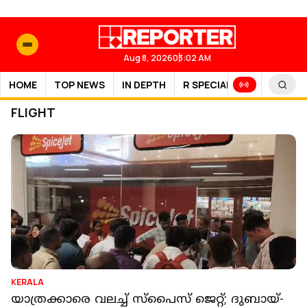
Aug 8, 2026
03:02 AM
HOME
TOP NEWS
IN DEPTH
R SPECIAL
SPORTS
FLIGHT
KERALA
യാത്രക്കാരെ വലച്ച് സ്‌പൈസ് ജെറ്റ്; ദുബായ്-