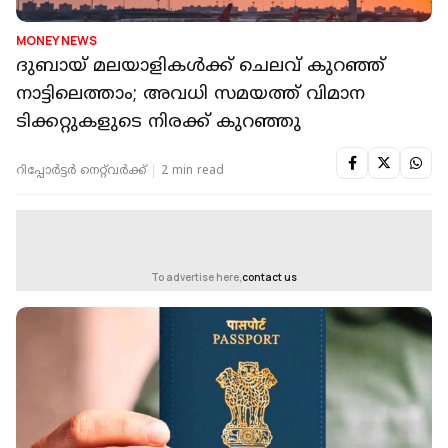
MONEY NEWS
ദുബായ് മലയാളികൾക്ക് ചെലവ് കുറഞ്ഞ്
നാട്ടിലെത്താം; അവധി സമയത്ത് വിമാന
ടിക്കറ്റുകളുടെ നിരക്ക് കുറഞ്ഞു
റിപ്പോർട്ടർ നെറ്റ്‌വര്‍ക്ക്‌
2 min read
To advertise here,
contact us