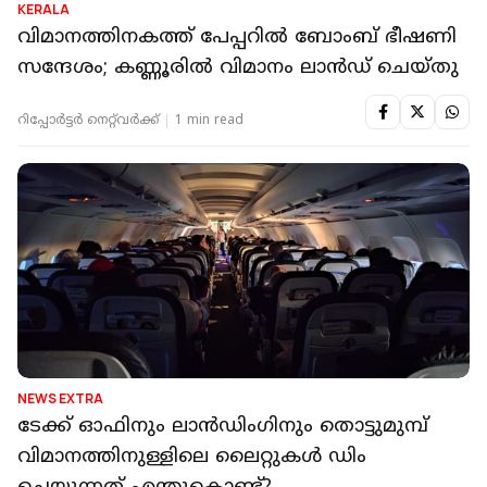
KERALA
വിമാനത്തിനകത്ത് പേപ്പറില്‍ ബോംബ് ഭീഷണി
സന്ദേശം; കണ്ണൂരില്‍ വിമാനം ലാന്‍ഡ് ചെയ്തു
റിപ്പോർട്ടർ നെറ്റ്‌വര്‍ക്ക്‌
1 min read