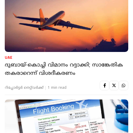
UAE
ദുബായ്-കൊച്ചി വിമാനം റദ്ദാക്കി; സാങ്കേതിക
തകരാറെന്ന് വിശദീകരണം
റിപ്പോർട്ടർ നെറ്റ്‌വര്‍ക്ക്‌
1 min read