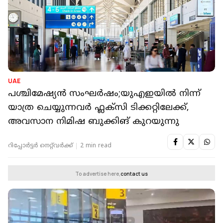
UAE
പശ്ചിമേഷ്യൻ സംഘർഷം;യുഎഇയില്‍ നിന്ന്
യാത്ര ചെയ്യുന്നവർ ഫ്ലക്‌സി ടിക്കറ്റിലേക്ക്,
അവസാന നിമിഷ ബുക്കിങ് കുറയുന്നു
റിപ്പോർട്ടർ നെറ്റ്‌വര്‍ക്ക്‌
2 min read
To advertise here,
contact us