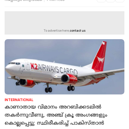
റിപ്പോർട്ടർ നെറ്റ്‌വര്‍ക്ക്‌
1 min read
To advertise here,
contact us
INTERNATIONAL
കാണാതായ വിമാനം അറബിക്കടലില്‍
തകര്‍ന്നുവീണു, അഞ്ച് ക്രൂ അംഗങ്ങളും
കൊല്ലപ്പെട്ടു; സ്ഥിരീകരിച്ച് പാകിസ്താന്‍