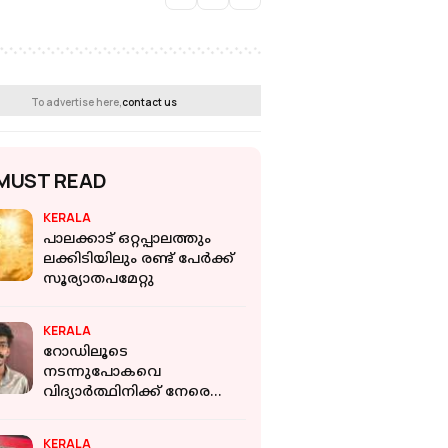
To advertise here,
contact us
MUST READ
KERALA
പാലക്കാട് ഒറ്റപ്പാലത്തും
ലക്കിടിയിലും രണ്ട് പേർക്ക്
സൂര്യാതപമേറ്റു
KERALA
റോഡിലൂടെ
നടന്നുപോകവെ
വിദ്യാര്‍ത്ഥിനിക്ക് നേരെ
നഗ്നതാ പ്രദര്‍ശനം;
22കാരന്‍ പിടിയില്‍
KERALA