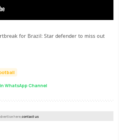
tbreak for Brazil: Star defender to miss out
ootball
in WhatsApp Channel
dvertise here,
contact us