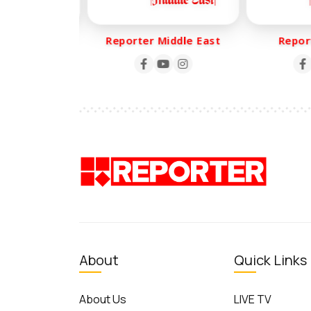
r Life
Reporter Middle East
Reporte
About
Quick Links
About Us
LIVE TV