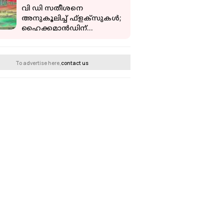
വി ഡി സതീശനെ
അനുകൂലിച്ച് ഫ്‌ളക്‌സുകള്‍;
ഹൈക്കമാന്‍ഡിന്
അതൃപ്തി, ഇടപെട്ട്
ദീപാദാസ് മുന്‍ഷി
To advertise here,
contact us