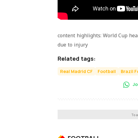
content highlights: World Cup hear
due to injury
Related tags:
Real Madrid CF
Football
Brazil F
Jo
To a