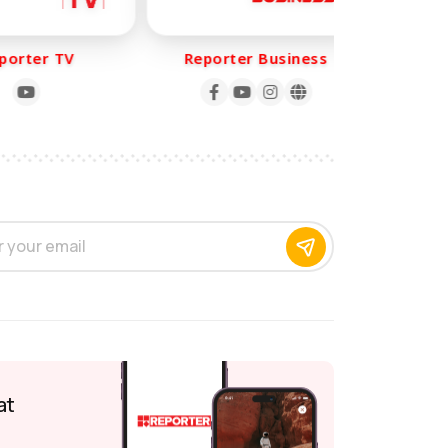
rter TV
Reporter Business
Repo
at