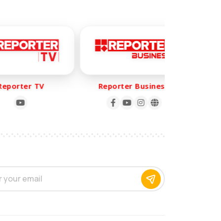
porter TV
Reporter Business
Re