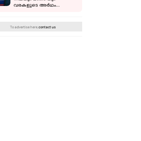
വരകളുടെ അര്‍ഥം
അറിയാമോ?
To advertise here,
contact us