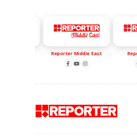
er Life
Reporter Middle East
Repor