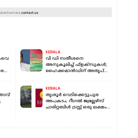
dvertise here,
contact us
KERALA
കവെ
വി ഡി സതീശനെ
അനുകൂലിച്ച് ഫ്‌ളക്‌സുകള്‍;
രന്‍
ഹൈക്കമാന്‍ഡിന് അതൃപ്തി,
ഇടപെട്ട് ദീപാദാസ് മുന്‍ഷി
KERALA
താവ്
തൃശൂർ വെടിക്കെട്ടുപുര
ു
അപകടം; റീഗൽ ജ്വല്ലേഴ്‌സ്
ചാരിറ്റബിൾ ട്രസ്റ്റ് ഒരു ലക്ഷം
രൂപ ധനസഹായം പ്രഖ്യാപിച്ചു