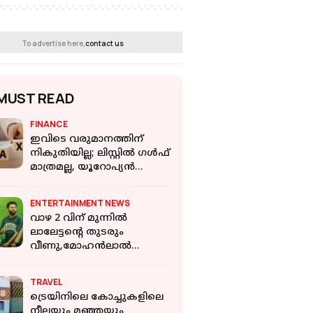
To advertise here,
contact us
MUST READ
FINANCE
ഇവിടെ വരുമാനത്തിന്
നികുതിയില്ല; ലിസ്റ്റില്‍ ഗള്‍ഫ്
മാത്രമല്ല, യൂറോപ്യന്‍
രാജ്യവും
ENTERTAINMENT NEWS
വാഴ 2 വിന് മുന്നിൽ
ലാലേട്ടന്റെ തുടരും
വീണു,മോഹൻലാല്‍
ചിത്രത്തിന്റെ ലൈഫ് ടൈം
കളക്ഷൻ മറികടന്ന്
TRAVEL
ഹാഷിറും പിള്ളേരും
ട്രെയിനിലെ കോച്ചുകളിലെ
നീലയും മഞ്ഞയും