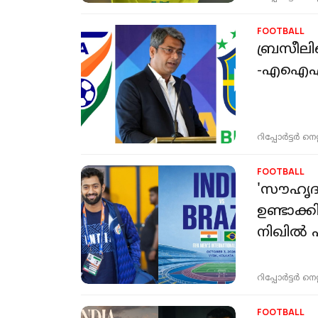
FOOTBALL
ബ്രസീലി
-എഐഎഫ്
റിപ്പോർട്ടർ നെറ്റ്
FOOTBALL
'സൗഹൃദ 
ഉണ്ടാക്ക
നിഖിൽ 
റിപ്പോർട്ടർ നെറ്റ്
FOOTBALL