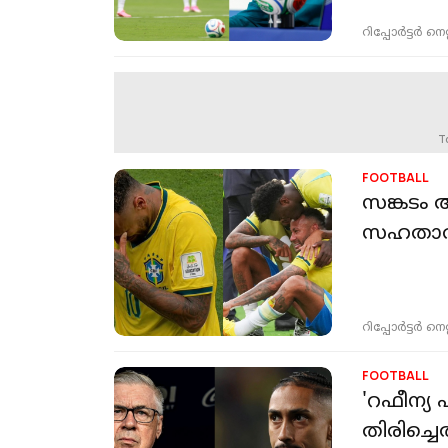
റിപ്പോർട്ടർ നെറ്റ്
T
FOOTBALL
സങ്കടം 
സഹതാര
റിപ്പോർട്ടർ നെറ്റ്
FOOTBALL
'റഫീന്യ 
തിരിച്ചെ