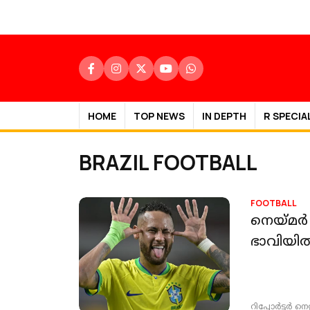
HOME
TOP NEWS
IN DEPTH
R SPECIA
BRAZIL FOOTBALL
FOOTBALL
നെയ്മർ 
ഭാവിയി
റിപ്പോർട്ടർ നെറ്റ്