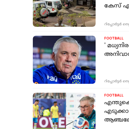
കേസ് എ
റിപ്പോർട്ടർ നെറ്റ്
FOOTBALL
' മധ്യന
അനിവാര
റിപ്പോർട്ടർ നെറ്റ്
FOOTBALL
എന്തുകൊ
എടുക്കാ
ആഞ്ചലോട