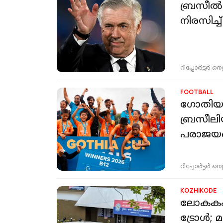
ബ്രസീൽ വ
നിരസിച്ച
റിപ്പോർട്ടർ നെറ്റ്
FOOTBALL
ഗോതിയ ക
ബ്രസീല
പരാജയപ്
റിപ്പോർട്ടർ നെറ്റ്
KOZHIKODE
ലോകകപ്പ
ട്രോൾ;