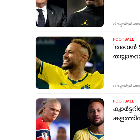
റിപ്പോർട്ടർ നെറ്റ്
FOOTBALL
'അവൻ 90
തയ്യാറെ
റിപ്പോർട്ടർ നെറ്റ്
FOOTBALL
ക്വാർട്
കളത്ത