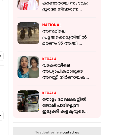
കാണാതായ സംഭവം:
ദുരന്ത നിവാരണ
സംവിധാനം
ഉറക്കത്തില്‍;കടുത്ത
NATIONAL
വിമര്‍ശനവുമായി ഫാ.
അസമിലെ
യൂജിന്‍ പെരേര
പ്രളയക്കെടുതിയില്‍
മരണം 95 ആയി;
ഉത്തരേന്ത്യയില്‍
കനത്ത മഴ മുന്നറിയിപ്പ്
KERALA
വടകരയിലെ
അധ്യാപികമാരുടെ
അറസ്റ്റ്: നിർണായക
ചാറ്റുകളും ചിത്രങ്ങളും
അന്വേഷണ സംഘത്തിന്
KERALA
തോട്ടം മേഖലകളിൽ
ജോലി പാടില്ലെന്ന
ഇടുക്കി കളക്ടറുടെ
ഉത്തരവിന് പുല്ലുവില;
തമിഴ്‌നാട്ടിൽ നിന്ന്
വാഹനങ്ങളെത്തുന്നു
To advertise here,
contact us