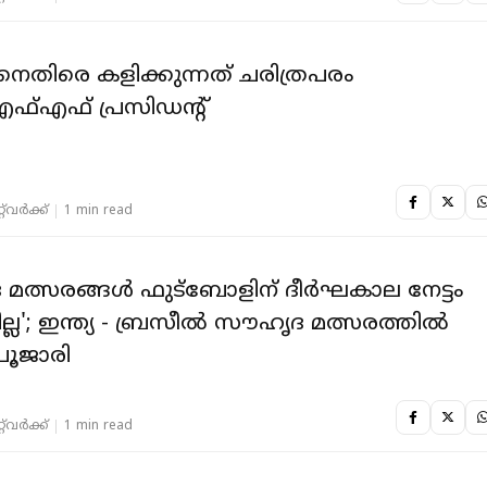
നെതിരെ കളിക്കുന്നത് ചരിത്രപരം
എഫ് പ്രസിഡന്റ്
‌വര്‍ക്ക്‌
1 min read
മത്സരങ്ങൾ ഫുട്ബോളിന് ദീർഘകാല നേട്ടം
ില്ല'; ഇന്ത്യ - ബ്രസീൽ സൗഹൃദ മത്സരത്തിൽ
പൂജാരി
‌വര്‍ക്ക്‌
1 min read