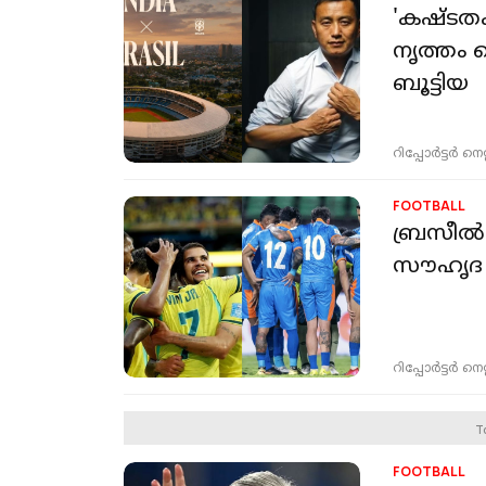
'കഷ്ടത
നൃത്തം 
ബൂട്ടിയ
റിപ്പോർട്ടർ നെറ്റ്
FOOTBALL
ബ്രസീല്‍
സൗഹൃദ മത
റിപ്പോർട്ടർ നെറ്റ്
T
FOOTBALL