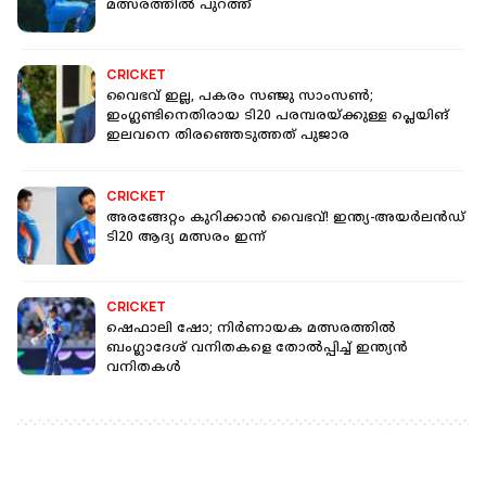
മത്സരത്തിൽ പുറത്ത്
CRICKET
വൈഭവ് ഇല്ല, പകരം സഞ്ജു സാംസൺ;
ഇംഗ്ലണ്ടിനെതിരായ ടി20 പരമ്പരയ്ക്കുള്ള പ്ലെയിങ്
ഇലവനെ തിരഞ്ഞെടുത്തത് പുജാര
CRICKET
അരങ്ങേറ്റം കുറിക്കാൻ വൈഭവ്! ഇന്ത്യ-അയര്‍ലന്‍ഡ്
ടി20 ആദ്യ മത്സരം ഇന്ന്
CRICKET
ഷെഫാലി ഷോ; നിർണായക മത്സരത്തിൽ
ബംഗ്ലാദേശ് വനിതകളെ തോൽപ്പിച്ച് ഇന്ത്യൻ
വനിതകൾ