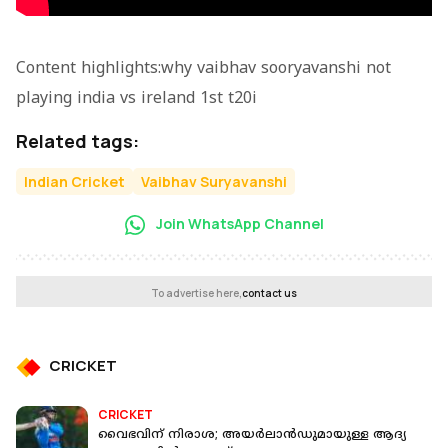
Content highlights:why vaibhav sooryavanshi not
playing india vs ireland 1st t20i
Related tags:
Indian Cricket
Vaibhav Suryavanshi
Join WhatsApp Channel
To advertise here,
contact us
CRICKET
CRICKET
വൈഭവിന് നിരാശ; അയർലാൻഡുമായുള്ള ആദ്യ