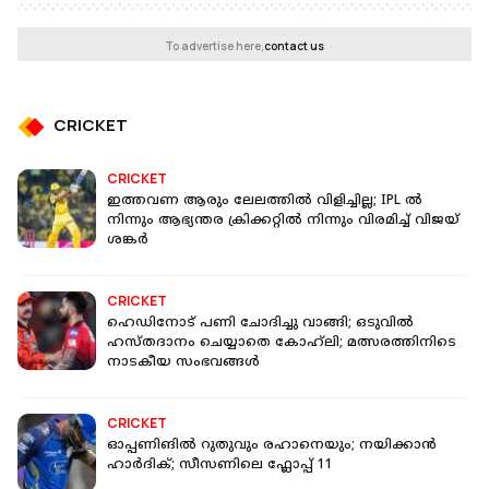
To advertise here,
contact us
CRICKET
CRICKET
ഇത്തവണ ആരും ലേലത്തിൽ വിളിച്ചില്ല; IPL ൽ
നിന്നും ആഭ്യന്തര ക്രിക്കറ്റിൽ നിന്നും വിരമിച്ച് വിജയ്
ശങ്കർ
CRICKET
ഹെഡിനോട് പണി ചോദിച്ചു വാങ്ങി; ഒടുവിൽ
ഹസ്തദാനം ചെയ്യാതെ കോഹ്‌ലി; മത്സരത്തിനിടെ
നാടകീയ സംഭവങ്ങൾ
CRICKET
ഓപ്പണിങില്‍ റുതുവും രഹാനെയും; നയിക്കാന്‍
ഹാര്‍ദിക്; സീസണിലെ ഫ്ലോപ്പ് 11