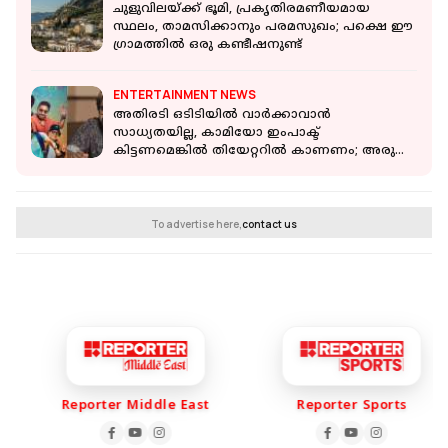
ചുളുവിലയ്ക്ക് ഭൂമി, പ്രകൃതിരമണീയമായ
സ്ഥലം, താമസിക്കാനും പരമസുഖം; പക്ഷെ ഈ
ഗ്രാമത്തിൽ ഒരു കണ്ടീഷനുണ്ട്
ENTERTAINMENT NEWS
അതിരടി ഒടിടിയിൽ വാർക്കാവാൻ
സാധ്യതയില്ല, കാമിയോ ഇംപാക്ട്
കിട്ടണമെങ്കിൽ തിയേറ്ററിൽ കാണണം; അരുണ്‍
അനിരുദ്ധന്‍
To advertise here,
contact us
Reporter Middle East
Reporter Sports