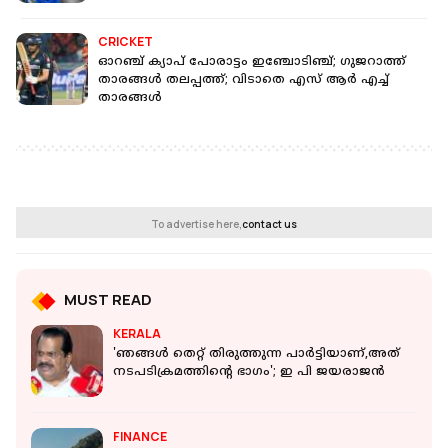
CRICKET
ഓറഞ്ച് ക്യാപ് പോരാട്ടം ഇഞ്ചോടിഞ്ച്; ഗുജറാത്ത്
താരങ്ങൾ തലപ്പത്ത്; വിടാതെ എസ് ആർ എച്ച്
താരങ്ങൾ
To advertise here,
contact us
MUST READ
KERALA
'ഞങ്ങൾ തെറ്റ് തിരുത്തുന്ന പാർട്ടിയാ‌ണ്,അത്
നടപടിക്രമത്തിൻ്റെ ഭാഗം'; ഇ പി ജയരാജന്‍
FINANCE