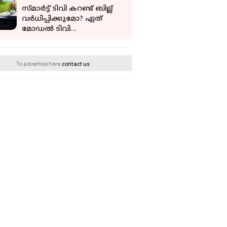
സ്മാര്‍ട്ട് ടിവി കറണ്ട് ബില്ല്
വര്‍ധിപ്പിക്കുമോ? ഏത്
മോഡല്‍ ടിവി
ഉപയോഗിച്ചാലാണ്
വൈദ്യുതബില്‍
കുതിച്ചുകയറുന്നത്
To advertise here,
contact us