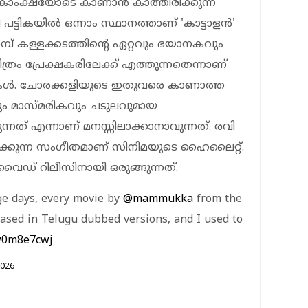
ംക്ഷയോടെ കാണാൻ കാത്തിരിക്കുന്ന
ി പട്ടികയിൽ ഒന്നാം സ്ഥാനത്താണ് 'കാട്ടാളൻ'
മ്പ് കള്ളക്കടത്തിന്‍റെ ഏറ്റവും ഭയാനകവും
ത്രം പ്രേക്ഷകരിലേക്ക് എത്തുന്നതെന്നാണ്
ചനകൾ. ചോരക്കളിയുടെ ഇതുവരെ കാണാത്ത
ും മാസ്മരികവും ചടുലവുമായ
്നത് എന്നാണ് മനസ്സിലാക്കാനാവുന്നത്. രവി
ിക്കുന്ന സംഗീതമാണ് സിനിമയുടെ ഹൈലൈറ്റ്.
ൈഡ് റിലീസിനായി ഒരുങ്ങുന്നത്.
ege days, every movie by
@mammukka
from the
ased in Telugu dubbed versions, and I used to
Iw0m8e7cwj
2026