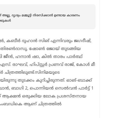
 അല്ല, ദൃശ്യം മമ്മൂട്ടി നിരസിക്കാൻ ഉണ്ടായ കാരണം
ക്കുകൾ
ൽ, കബീർ ദുഹാൻ സിങ് എന്നിവരും ജഗദീഷ്,
ജ് തിരൺദാസു, ഷോൺ ജോയ് തുടങ്ങിയ
േബി ജീൻ, ഹനാൻ ഷാ, കിൽ താരം പാർത്ഥ്
്. രാഘവ്, ഹിപ്സ്റ്റർ‍ പ്രണവ് രാജ്, കോൾ മീ
 ചിത്രത്തിലുണ്ട്.സിനിമയുടെ
ുന്നു തുടക്കം കുറിച്ചിരുന്നത്. ഓങ്-ബാക്ക്
ാൻ, ബാഗി 2, പൊന്നിയൻ സെൽവൻ പാർട്ട് 1
്ക് ആക്ഷൻ ഒരുക്കിയ ലോക പ്രശസ്തനായ
ച കെംബഡികെ ആണ് ചിത്രത്തിൽ