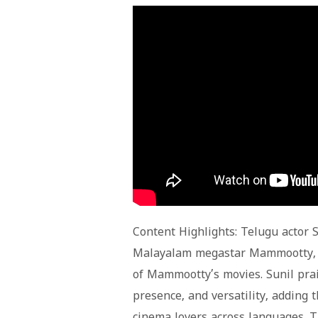
Content Highlights: Telugu actor S
Malayalam megastar Mammootty, s
of Mammootty’s movies. Sunil pra
presence, and versatility, adding 
cinema lovers across languages. T