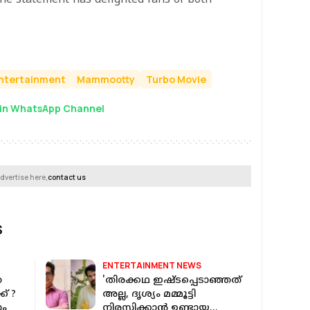
ntertainment
Mammootty
Turbo Movie
in WhatsApp Channel
dvertise here,
contact us
S
ENTERTAINMENT NEWS
ര
'തിരക്കഥ ഇഷ്ടപ്പെടാഞ്ഞത്
ക് ?
അല്ല, ദൃശ്യം മമ്മൂട്ടി
ാം
നിരസിക്കാൻ ഉണ്ടായ