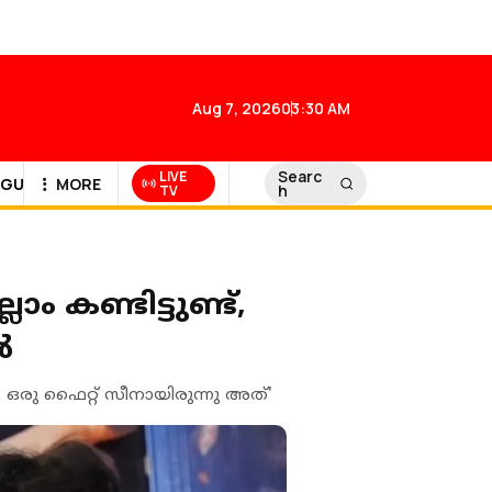
Aug 7, 2026
03:30 AM
Searc
LIVE
GULF NEWS
MORE
h
TV
ം കണ്ടിട്ടുണ്ട്,
ൽ
ഒരു ഫൈറ്റ് സീനായിരുന്നു അത്'