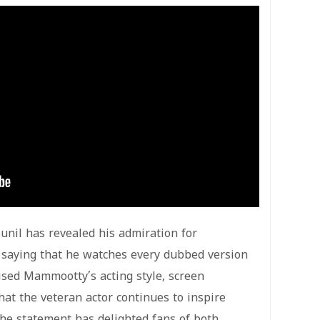
unil has revealed his admiration for
aying that he watches every dubbed version
ised Mammootty’s acting style, screen
that the veteran actor continues to inspire
he statement has delighted fans of both