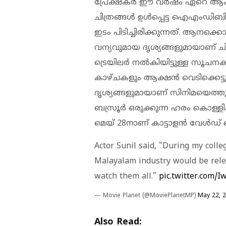
പ്രേക്ഷകർ ഈ വർഷം ഏറെ ആകാ
ചിത്രങ്ങള്‍ ഉള്‍പ്പെട്ട ഐഎംഡിബ
ഇടം പിടിച്ചിരിക്കുന്നത്. ആനക്കൊ
വന്യവുമായ ദൃശ്യങ്ങളുമായാണ് ചി
ട്രെയിലർ നൽകിയിട്ടുള്ള സൂ
കാഴ്ചകളും ആക്ഷൻ വെടിക്കെട്ട
ദൃശ്യങ്ങളുമായാണ് സിനിമയെത്തുന
ബസ്രൂർ ഒരുക്കുന്ന ഹരം കൊള്ള
മെയ് 28നാണ് കാട്ടാളൻ വേൾഡ് വ
Actor Sunil said, "During my coll
Malayalam industry would be rele
watch them all."
pic.twitter.com/
— Movie Planet (@MoviePlanetMP)
May 22, 
Also Read: