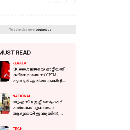
To advertise here,
contact us
MUST READ
KERALA
KK ശൈലജയെ മാറ്റിയത്
ക്ഷീണമായെന്ന് CPIM
മട്ടന്നൂർ ഏരിയാ കമ്മിറ്റി;
പ്രചരണം പിണറായിയിൽ
ഒതുങ്ങിയെന്ന് CPI
NATIONAL
യുഎസ് സ്റ്റേറ്റ് സെക്രട്ടറി
മാർക്കോ റൂബിയോ
ആദ്യമായി ഇന്ത്യയിൽ;
നരേന്ദ്ര മോദിയുമായി
കൂടിക്കാഴ്ച നടത്തും
TECH