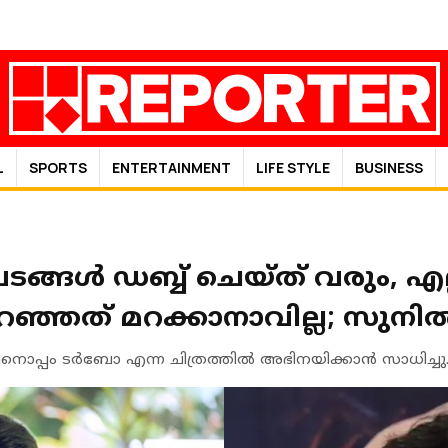
L
SPORTS
ENTERTAINMENT
LIFE STYLE
BUSINESS
 പടങ്ങൾ ഡബ്ബ് ചെയ്ത് വരും, എല്ലാ
റഞ്ഞത് മറക്കാനാവില്ല; സുനി
ൊപ്പം ടർബോ എന്ന ചിത്രത്തിൽ അഭിനയിക്കാൻ സാധിച്ചു. 