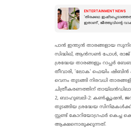
ENTERTAINMENT NEWS
'തിരക്കഥ ഇഷ്ടപ്പെടാഞ്ഞത്
ഇതാണ്', ജീത്തുവിന്റെ വാ
പാൻ ഇന്ത്യൻ താരങ്ങളായ സുനി
സിദ്ധിഖ്, ആൻസൺ പോള്‍, രാ
ശ്രദ്ധേയ താരങ്ങളും റാപ്പർ ബ
തീവാരി, 'ലോക' ഫെയിം ഷിബിൻ എസ
വെനം തുടങ്ങി നിരവധി താരങ്ങള്ർ
ചിത്രീകരണത്തിന് തായ്‌ലൻഡിലായിര
2, ബാഹുബലി-2: കൺക്ലൂഷൻ, ജവ
തുടങ്ങിയ ശ്രദ്ധേയ സിനിമകൾക
സ്റ്റണ്ട് കോറിയോഗ്രഫർ കെച്
ആക്ഷനൊരുക്കുന്നത്.