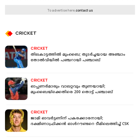
To advertise here,
contact us
CRICKET
CRICKET
തിലകാട്ടത്തിൽ മുംബൈ; തുടർച്ചയായ അഞ്ചാം
തോൽവിയിൽ പഞ്ചറായി പഞ്ചാബ്
CRICKET
ഓപ്പണർമാരും വാലറ്റവും തുണയായി;
മുംബൈയ്ക്കെതിരെ 200 തൊട്ട് പഞ്ചാബ്
CRICKET
ജാമി ഓവർട്ടണിന് പകരക്കാരനായി;
ദക്ഷിണാഫ്രിക്കൻ ഓൾറൗണ്ടറെ ടീമിലെത്തിച്ച് CSK