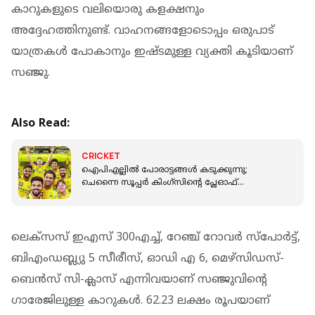
കാറുകളുടെ വലിയൊരു കളക്ഷനും
അദ്ദേഹത്തിനുണ്ട്. വാഹനങ്ങളോടൊപ്പം ഒരുപാട്
യാത്രകള്‍ പോകാനും ഇഷ്ടമുള്ള വ്യക്തി കൂടിയാണ്
സഞ്ജു.
Also Read:
CRICKET
ഐപിഎല്ലിൽ പോരാട്ടങ്ങൾ കടുക്കുന്നു;
ചെന്നൈ സൂപ്പർ കിംഗ്സിന്റെ പ്ലേഓഫ്
സാധ്യതകൾ ഇങ്ങനെ
ലെക്‌സസ് ഇഎസ് 300എച്ച്, റേഞ്ച് റോവര്‍ സ്‌പോര്‍ട്ട്,
ബിഎംഡബ്ല്യു 5 സീരീസ്, ഓഡി എ 6, മെഴ്സിഡസ്-
ബെന്‍സ് സി-ക്ലാസ് എന്നിവയാണ് സഞ്ജുവിന്റെ
ഗാരേജിലുള്ള കാറുകൾ. 62.23 ലക്ഷം രൂപയാണ്