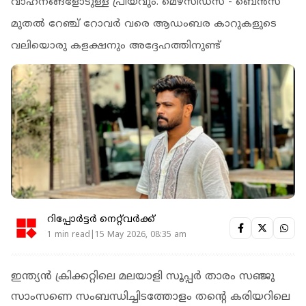
വാഹനങ്ങളോടുള്ള പ്രിയവും. മെഴ്സിഡസ് - ബെന്‍സ്
മുതൽ റേഞ്ച് റോവര്‍ വരെ ആഡംബര കാറുകളുടെ
വലിയൊരു കളക്ഷനും അദ്ദേഹത്തിനുണ്ട്
റിപ്പോർട്ടർ നെറ്റ്‌വര്‍ക്ക്‌
1 min read|15 May 2026, 08:35 am
ഇന്ത്യൻ ക്രിക്കറ്റിലെ മലയാളി സൂപ്പര്‍ താരം സഞ്ജു
സാംസണെ സംബന്ധിച്ചിടത്തോളം തന്റെ കരിയറിലെ