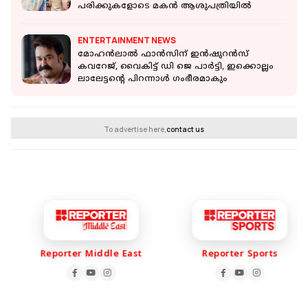
പരിക്കുകളോടെ മകന്‍ ആശുപത്രിയില്‍
ENTERTAINMENT NEWS
മോഹൻലാൽ ഫാൻസിന് ഇൻഷുറൻസ്
കവറേജ്, വൈകിട്ട് ഡി ജെ പാർട്ടി, ഇക്കൊല്ലം
ലാലേട്ടന്റെ പിറന്നാൾ ഗംഭീരമാകും
To advertise here,
contact us
Reporter Middle East
Reporter Sports