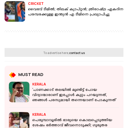
CRICKET
വൈഭവ് ടീമിൽ; തിലക് ക്യാപ്റ്റൻ; ത്രിരാഷ്ട്ര ഏകദിന
പരമ്പരക്കുള്ള ഇന്ത്യൻ എ ടീമിനെ പ്രഖ്യാപിച്ചു
To advertise here,
contact us
MUST READ
KERALA
'പാണക്കാട് തലയിൽ മുണ്ടിട്ട് പോയ
വിദ്വാന്മാരാണ് ഇപ്പോൾ കുറ്റം പറയുന്നത്,
ഞങ്ങൾ പരസ്യമായി തന്നെയാണ് പോകുന്നത്'
KERALA
പെരുമ്പാവൂരില്‍ ഭാര്യയെ കൊലപ്പെടുത്തിയ
ശേഷം ഭര്‍ത്താവ് ജീവനൊടുക്കി; ഗുരുതര