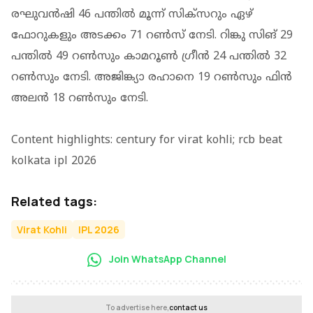
രഘുവൻഷി 46 പന്തിൽ മൂന്ന് സിക്‌സറും ഏഴ്
ഫോറുകളും അടക്കം 71 റൺസ് നേടി. റിങ്കു സിങ് 29
പന്തിൽ 49 റൺസും കാമറൂൺ ഗ്രീൻ 24 പന്തിൽ 32
റൺസും നേടി. അജിങ്ക്യാ രഹാനെ 19 റൺസും ഫിൻ
അലൻ 18 റൺസും നേടി.
Content highlights: century for virat kohli; rcb beat
kolkata ipl 2026
Related tags:
Virat Kohli
IPL 2026
Join WhatsApp Channel
To advertise here,
contact us