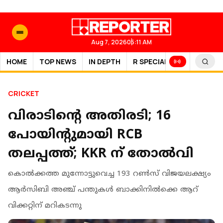
Aug 7, 2026
05:11 AM
HOME
TOP NEWS
IN DEPTH
R SPECIAL
SPORTS
CRICKET
വിരാടിന്റെ അതിരടി; 16
പോയിന്റുമായി RCB
തലപ്പത്ത്; KKR ന് തോൽവി
കൊൽക്കത്ത മുന്നോട്ടുവെച്ച 193 റൺസ് വിജയലക്ഷ്യം
ആർസിബി അഞ്ച് പന്തുകൾ ബാക്കിനിൽക്കെ ആറ്
വിക്കറ്റിന് മറികടന്നു