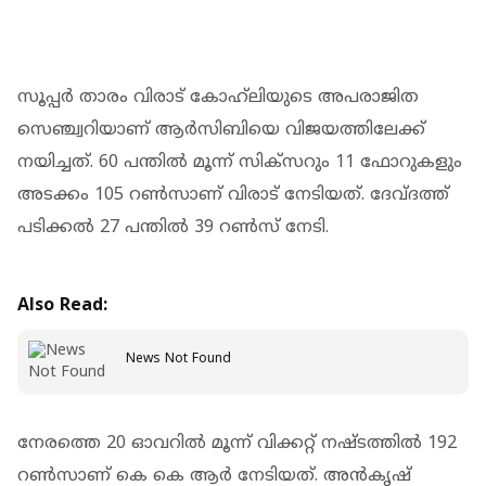
സൂപ്പർ താരം വിരാട് കോഹ്‌ലിയുടെ അപരാജിത
സെഞ്ച്വറിയാണ് ആർസിബിയെ വിജയത്തിലേക്ക്
നയിച്ചത്. 60 പന്തിൽ മൂന്ന് സിക്‌സറും 11 ഫോറുകളും
അടക്കം 105 റൺസാണ് വിരാട് നേടിയത്. ദേവ്ദത്ത്
പടിക്കൽ 27 പന്തിൽ 39 റൺസ് നേടി.
Also Read:
News Not Found
നേരത്തെ 20 ഓവറിൽ മൂന്ന് വിക്കറ്റ് നഷ്ടത്തിൽ 192
റൺസാണ് കെ കെ ആർ നേടിയത്. അൻകൃഷ്