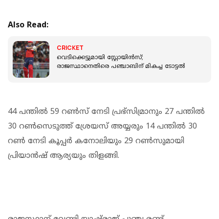
Also Read:
CRICKET
വെടിക്കെട്ടുമായി സ്റ്റോയിൻസ്;
രാജസ്ഥാനെതിരെ പഞ്ചാബിന് മികച്ച ടോട്ടൽ
44 പന്തില്‍ 59 റൺസ് നേടി പ്രഭ്‌സിമ്രാനും 27 പന്തില്‍
30 റണ്‍സെടുത്ത് ശ്രേയസ് അയ്യരും 14 പന്തിൽ 30
റൺ നേടി കൂപ്പർ കനോലിയും 29 റൺസുമായി
പ്രിയാൻഷ് ആര്യയും തിളങ്ങി.