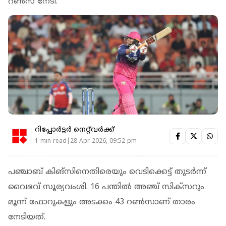
റൺസ് നേടി.
റിപ്പോർട്ടർ നെറ്റ്‌വര്‍ക്ക്‌
1 min read|28 Apr 2026, 09:52 pm
പഞ്ചാബ് കിങ്സിനെതിരെയും വെടിക്കെട്ട് തുടർന്ന്
വൈഭവ് സൂര്യവംശി. 16 പന്തിൽ അഞ്ച് സിക്‌സറും
മൂന്ന് ഫോറുകളും അടക്കം 43 റൺസാണ് താരം
നേടിയത്.