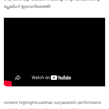
പ്ലേയിംഗ് ഇലവനിലെത്തി.
content highlights:vaibhav suryavanshi performance