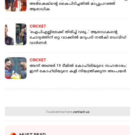
അഭിഷേകിന്റെ കൈപിടിച്ചതിൽ മാപ്പുപറഞ്ഞ്
ആരാധിക
CRICKET
'ഐപിഎല്ലിലേക്ക് തിരിച്ച് വരൂ...' ആരാധകന്റെ
ചോദ്യത്തിന് ഒറ്റ വാക്കില്‍ മറുപടി നൽകി ഡേവിഡ്
വാർണർ
CRICKET
അന്ന് അണ്ടർ 19 ടീമിൽ കോഹ്‌ലിയുടെ സഹതാരം;
ഇന്ന് കോഹ്‌ലിയുടെ കളി നിയന്ത്രിക്കുന്ന അംപയർ
To advertise here,
contact us
MUST READ