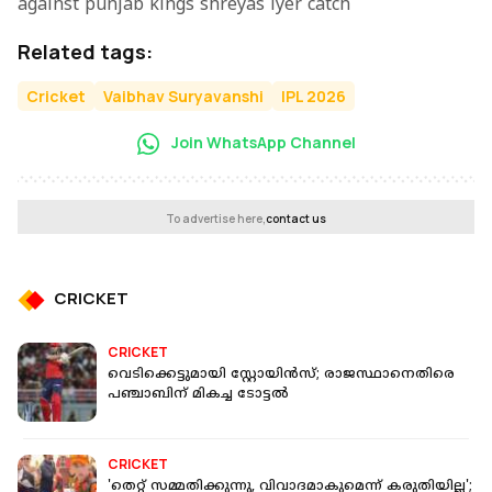
against punjab kings shreyas iyer catch
Related tags:
Cricket
Vaibhav Suryavanshi
IPL 2026
Join WhatsApp Channel
To advertise here,
contact us
CRICKET
CRICKET
വെടിക്കെട്ടുമായി സ്റ്റോയിൻസ്; രാജസ്ഥാനെതിരെ
പഞ്ചാബിന് മികച്ച ടോട്ടൽ
CRICKET
'തെറ്റ് സമ്മതിക്കുന്നു, വിവാദമാകുമെന്ന് കരുതിയില്ല';