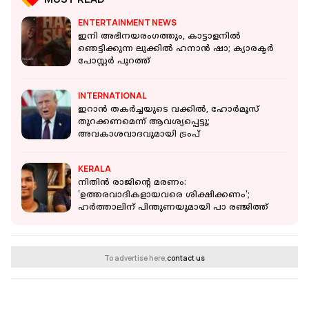
ENTERTAINMENT NEWS
ഇനി അഭിനയരംഗത്തും, കാട്ടാളനില്‍
ഞെട്ടിക്കുന്ന ലുക്കില്‍ ഹനാന്‍ ഷാ; ക്യാരക്ടര്‍
പോസ്റ്റര്‍ പുറത്ത്
INTERNATIONAL
ഇറാൻ തകർച്ചയുടെ വക്കിൽ, ഹോർമൂസ്
തുറക്കണമെന്ന് ആവശ്യപ്പെട്ടു;
അവകാശവാദവുമായി ട്രംപ്
KERALA
നിതിൻ രാജിന്റെ മരണം:
'ഉത്തരവാദികളായവരെ ശിക്ഷിക്കണം';
ഹർത്താലിന് പിന്തുണയുമായി പാ രഞ്ജിത്ത്
To advertise here,
contact us