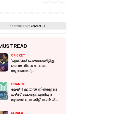
To advertise here,
contact us
MUST READ
CRICKET
'എനിക്ക് പ്രായമായിട്ടില്ല,
വൈഭവിനെ പോലെ
യുവതാരം';
പ്രതികരണവുമായി യശ്വസി
ജയ്‌സ്വാൾ
FINANCE
മേയ് 1 മുതല്‍ നിങ്ങളുടെ
പഴ്‌സ് ചോരും; എടിഎം
മുതല്‍ ക്രെഡിറ്റ് കാര്‍ഡ്
നിയമങ്ങള്‍ വരെ മാറുന്നു
KERALA