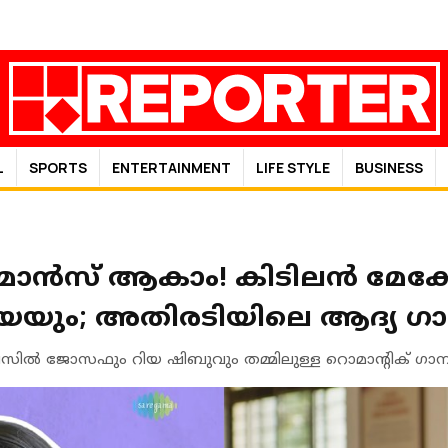
L
SPORTS
ENTERTAINMENT
LIFE STYLE
BUSINESS
മാൻസ് ആകാം! കിടിലൻ മേക
ിയയും; അതിരടിയിലെ ആദ്യ ഗാന
ബേസിൽ ജോസഫും റിയ ഷിബുവും തമ്മിലുള്ള റൊമാന്റിക് ഗാനമായ