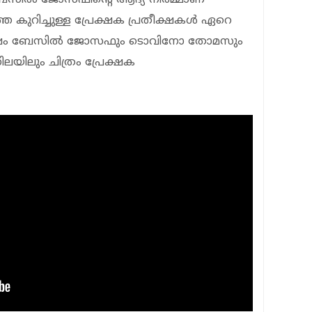
െ കുറിച്ചുള്ള പ്രേക്ഷക പ്രതീക്ഷകള്‍ ഏറെ
് ശേഷം ബേസില്‍ ജോസഫും ടൊവിനോ തോമസും
 നിലയിലും ചിത്രം പ്രേക്ഷക