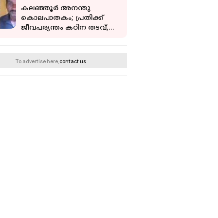
കലഞ്ഞൂര്‍ അനന്തു
കൊലപാതകം; പ്രതിക്ക്
ജീവപര്യന്തം കഠിന തടവ്,
ഒരുലക്ഷം പിഴ
To advertise here,
contact us