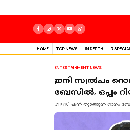
HOME
TOP NEWS
IN DEPTH
R SPECIA
ENTERTAINMENT NEWS
ഇനി സ്വൽപം റൊ
ബേസിൽ, ഒപ്പം റ
'IYKYK' എന്ന് തുടങ്ങുന്ന ഗാനം 