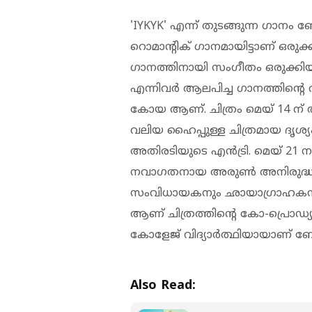
'IYKYK' എന്ന് തുടങ്ങുന്ന ഗാന
റൊമാന്റിക് ഗാനമായിട്ടാണ് ഒരുക
ഗാനത്തിനായി സംഗീതം ഒരുക്കിയ
എന്നിവർ ആലപിച്ച ഗാനത്തിന്റ
കോയ ആണ്. ചിത്രം മെയ് 14 ന് ത
വലിയ ഹൈപ്പുള്ള ചിത്രമായ ദൃശ്യം
അതിരടിയുടെ എൻട്രി. മെയ് 21 നാ
നവാഗതനായ അരുണ്‍ അനിരുദ്ധന്‍
സംവിധായകനും ഛായാഗ്രാഹകനു
ആണ് ചിത്രത്തിന്റെ കോ-പ്രൊഡ്യൂ
കോളേജ് വിദ്യാര്‍ത്ഥിയായാണ് ബേ
Also Read: