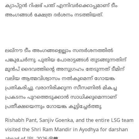
ക്യാപ്റ്റൻ റിഷഭ് പന്ത് എന്നിവർക്കൊപ്പമാണ് ടീം
അംഗങ്ങൾ ക്ഷേത്ര ദർശനം നടത്തിയത്.
ലഖ്നൗ ടീം അംഗങ്ങളെല്ലാം സന്ദർശനത്തിൽ
പങ്കുചേർന്നു. പുതിയ പോരാട്ടങ്ങൾ തുടങ്ങുന്നതിന്
മുൻപ് ദൈവത്തിന്റെ അനുഗ്രഹം തേടുന്നത് ടീമിന്
വലിയ ആത്മവിശ്വാസം നൽകുമെന്ന് ഗോയങ്ക
പ്രതികരിച്ചു. വരാനിരിക്കുന്ന സീസണിൽ മികച്ച
പ്രകടനം പുറത്തെടുക്കാൻ സാധിക്കുമെന്നാണ്
പ്രതീക്ഷയെന്നും ​ഗോയങ്ക കൂട്ടിച്ചേർത്തു.
Rishabh Pant, Sanjiv Goenka, and the entire LSG team
visited the Shri Ram Mandir in Ayodhya for darshan