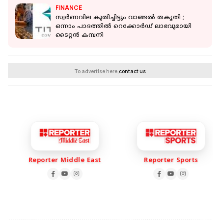
FINANCE
സ്വർണവില കുതിച്ചിട്ടും വാങ്ങൽ തകൃതി ;
ഒന്നാം പാദത്തിൽ റെക്കോർഡ് ലാഭവുമായി
ടൈറ്റൻ കമ്പനി
To advertise here,
contact us
Reporter Middle East
Reporter Sports