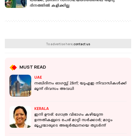
പരിക്ക്; ത്രിദിന സന്നാഹമത്സരത്തിലെ ആദ്യ
ദിനത്തിൽ കളിക്കില്ല
To advertise here,
contact us
MUST READ
UAE
നബിദിനം ഓഗസ്റ്റ് 28ന്; യുഎഇ നിവാസികൾക്ക്
മൂന്ന് ദിവസം അവധി
KERALA
ഇനി ഊര്: ഗോത്ര വിഭാഗം കഴിയുന്ന
ഉന്നതികളുടെ പേര് മാറ്റി സര്‍ക്കാർ; മാറ്റം
മൂപ്പന്മാരുടെ അഭ്യര്‍ത്ഥനയെ തുടർന്ന്