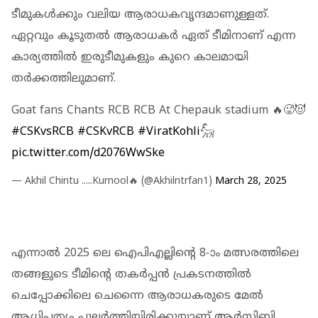
ടീമുകൾക്കും വലിയ ആരാധകവൃന്ദമാണുള്ളത്.
ഏറ്റവും കൂടുതൽ ആരാധകർ ഏത് ടീമിനാണ് എന്ന
കാര്യത്തിൽ ഇരുടീമുകളും കുറെ കാലമായി
തർക്കത്തിലുമാണ്.
Goat fans Chants RCB RCB At Chepauk stadium 🔥🥵😈
#CSKvsRCB
#CSKvRCB
#ViratKohli𓃵
pic.twitter.com/d2076WwSke
— Akhil Chintu .....Kurnool🔥 (@Akhilntrfan1)
March 28, 2025
എന്നാൽ 2025 ലെ ഐ‌പി‌എല്ലിന്റെ 8-ാം മത്സരത്തിലെ
തങ്ങളുടെ ടീമിന്റെ തകർപ്പൻ പ്രകടനത്തിൽ
ചെപ്പോക്കിലെ ചെന്നൈ ആരാധകരുടെ മേൽ
ആധിപത്യം പുലർത്തിയിരിക്കുയാണ് ആർ‌സി‌ബി