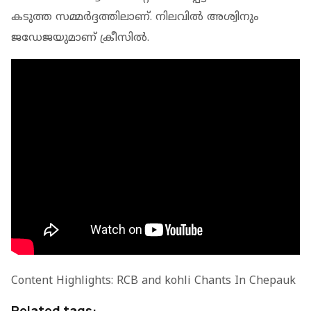
കടുത്ത സമ്മർദ്ദത്തിലാണ്. നിലവിൽ അശ്വിനും
ജഡേജയുമാണ് ക്രീസിൽ.
Content Highlights: RCB and kohli Chants In Chepauk
Related tags: