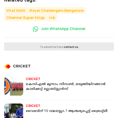
Virat Kohli
Royal Challengers Bangalore
Chennai Super Kings
rcb
Join WhatsApp Channel
To advertise here,
contact us
CRICKET
CRICKET
കെസിഎല്‍ മൂന്നാം സീസണ്‍; ഒരുങ്ങിയിറങ്ങാന്‍
കാലിക്കറ്റ് ഗ്ലോബ്സ്റ്റാര്‍സ്
CRICKET
വൈഭവിന് 15 വയസ്സോ..? ആശ്ചര്യപ്പെട്ട് ബ്രൈറ്റ്‌ലീ