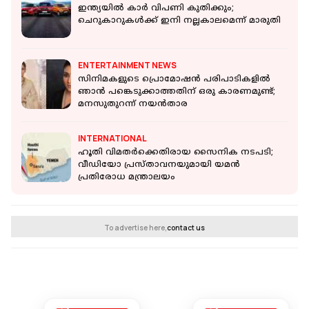
ഇന്ത്യയിൽ കാർ വിപണി കുതിക്കും;
ചെറുകാറുകൾക്ക് ഇനി നല്ലകാലമെന്ന് മാരുതി
ENTERTAINMENT NEWS
സിനിമകളുടെ പ്രൊമോഷൻ പരിപാടികളിൽ
ഞാൻ പങ്കെടുക്കാത്തതിന് ഒരു കാരണമുണ്ട്;
മനസുതുറന്ന് നയൻ‌താര
INTERNATIONAL
ഹൂതി വിമതർക്കെതിരായ സൈനിക നടപടി;
വീഡിയോ പ്രസ്താവനയുമായി യമൻ
പ്രതിരോധ മന്ത്രാലയം
To advertise here,
contact us