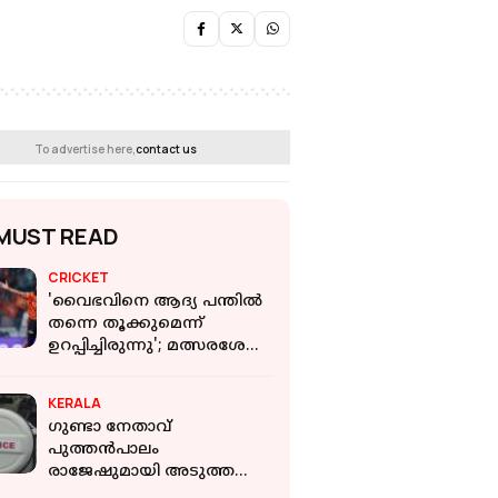
To advertise here,
contact us
MUST READ
CRICKET
'വൈഭവിനെ ആദ്യ പന്തിൽ
തന്നെ തൂക്കുമെന്ന്
ഉറപ്പിച്ചിരുന്നു'; മത്സരശേഷം
പ്രഫുൽ ഹിംഗെ
KERALA
ഗുണ്ടാ നേതാവ്
പുത്തൻപാലം
രാജേഷുമായി അടുത്ത
ബന്ധം; മൂന്ന് പൊലീസ്