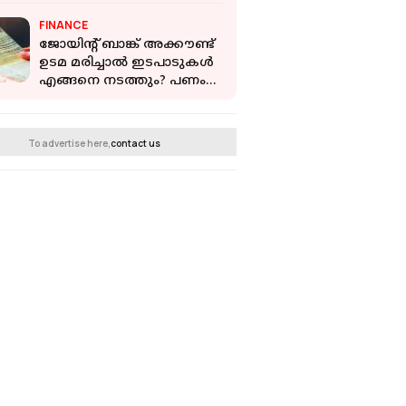
ഉദ്യോ​ഗസ്ഥരെ
FINANCE
സസ്‌പെൻഡ് ചെയ്തു
ജോയിന്റ് ബാങ്ക് അക്കൗണ്ട്
ഉടമ മരിച്ചാൽ ഇടപാടുകൾ
എങ്ങനെ നടത്തും? പണം
ആർക്ക് കിട്ടും
To advertise here,
contact us