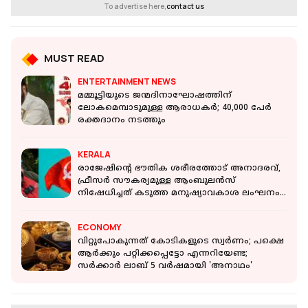
To advertise here,
contact us
MUST READ
ENTERTAINMENT NEWS
മമ്മൂട്ടിയുടെ ജന്മദിനാഘോഷത്തിന്
ലോകമെമ്പാടുമുള്ള ആരാധകര്‍; 40,000 പേര്‍
രക്തദാനം നടത്തും
KERALA
രാജേഷിന്റെ ഭൗതിക ശരീരത്തോട് അനാദരവ്,
ഫ്രീസർ സൗകര്യമുള്ള ആംബുലൻസ്
നിഷേധിച്ചത് കടുത്ത മനുഷ്യാവകാശ ലംഘനം:
സിപിഐഎം
ECONOMY
വിറ്റുപോകുന്നത് കോടികളുടെ സ്വർണം; പക്ഷെ
ആർക്കും പറ്റിക്കപ്പെട്ടോ എന്നറിയേണ്ട;
സർക്കാർ ലാബ് 5 വർഷമായി 'അനാഥം'