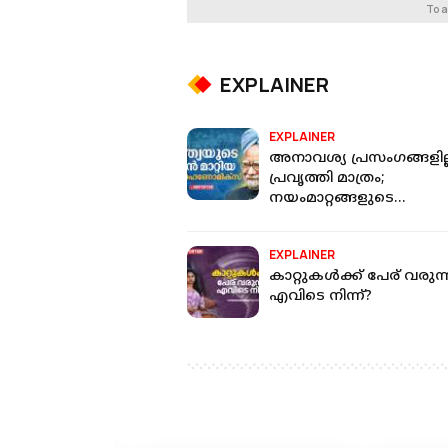
To a
EXPLAINER
EXPLAINER
അനാവശ്യ പ്രസംഗങ്ങളില്
പ്രവൃത്തി മാത്രം;
നയംമാറ്റങ്ങളുടെ
മൻമോഹൻ സിങ് കാലം
EXPLAINER
കാറ്റുകൾക്ക് പേര് വരുന്
എവിടെ നിന്ന്?