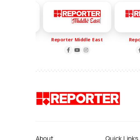
er Life
Reporter Middle East
Report
About
Quick Links