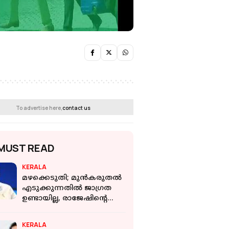
To advertise here,
contact us
MUST READ
KERALA
മഴക്കെടുതി; മുൻകരുതൽ
എടുക്കുന്നതിൽ ജാഗ്രത
ഉണ്ടായില്ല, രാജേഷിന്റെ
മൃതദേഹം
കൊണ്ടുപോയതിൽ വീഴ്ച:
KERALA