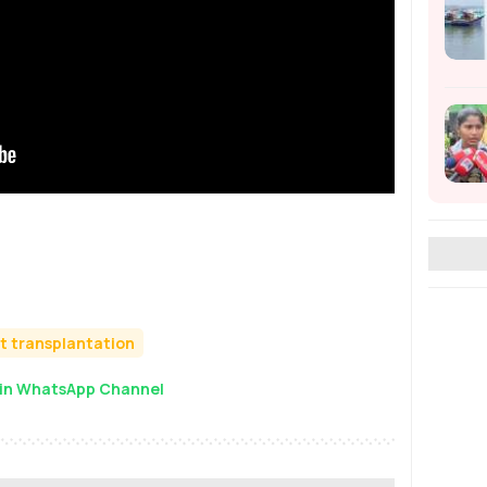
t transplantation
in WhatsApp Channel