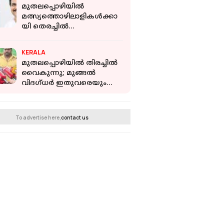
പിണറായി വിജയൻ
മുതലപ്പൊഴിയില്‍
മത്സ്യത്തൊഴിലാളികൾക്കാ
യി തെരച്ചിൽ
ഊർജ്ജിതം;സ്‌കൂബ
ഡൈവേഴ്‌സിനെ
KERALA
ഇറക്കുമെന്ന് മന്ത്രി
മുതലപ്പൊഴിയില്‍ തിരച്ചില്‍
അബ്ദുൽ ഗഫൂർ
വൈകുന്നു; മുങ്ങല്‍
വിദഗ്ധര്‍ ഇതുവരെയും
സ്ഥലത്ത് എത്തിയില്ല
To advertise here,
contact us