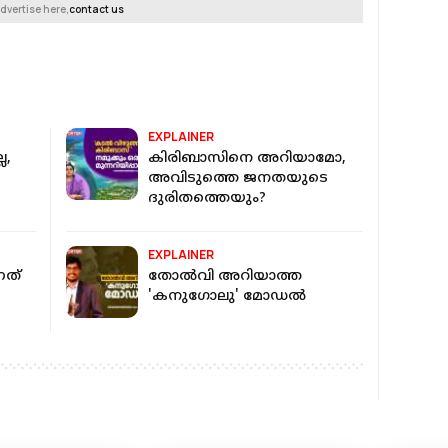
dvertise here,
contact us
EXPLAINER
ല,
കിരിബാസിനെ അറിയാമോ,
അവിടുത്തെ ജനതയുടെ
ദുരിതത്തെയും?
EXPLAINER
നത്
തോൽവി അറിയാത്ത
'കനുഗോലു' മോഡൽ