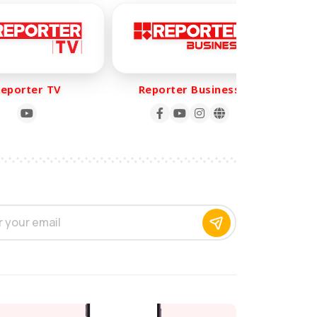
orter TV
Reporter Business
Rep