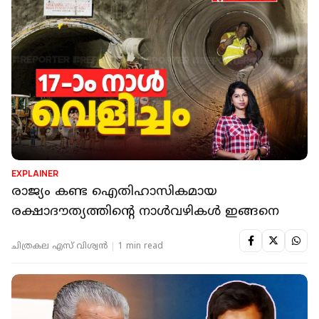
EXPLAINER
രാജ്യം കണ്ട ഐതിഹാസികമായ
രക്ഷാദൗത്യത്തിന്റെ നാൾവഴികൾ ഇങ്ങനെ
ചിത്രകല എസ് വിശ്വന്‍
1 min read