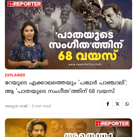
EXPLAINER
റേയുടെ എക്കാലത്തെയും 'പഥേർ പാഞ്ചാലി';
ആ 'പാതയുടെ സംഗീത'ത്തിന് 68 വയസ്
അമൃത രാജ്
0 min read