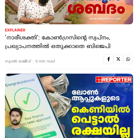
EXPLAINER
'നാരീശക്തി'; കോൺഗ്രസിന്റെ സ്വപ്നം,
പ്രഖ്യാപനത്തിൽ ഒതുക്കാതെ ബിജെപി
സ്വാതി രാജീവ്
0 min read