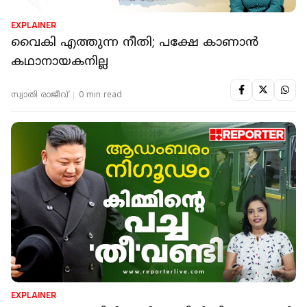
EXPLAINER
വൈകി എത്തുന്ന നീതി; പക്ഷേ കാണാൻ
കഥാനായകനില്ല
സ്വാതി രാജീവ്
0 min read
EXPLAINER