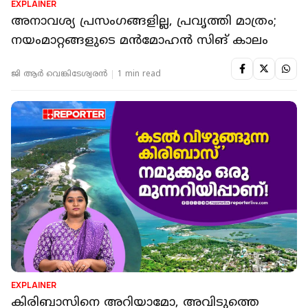
EXPLAINER
അനാവശ്യ പ്രസംഗങ്ങളില്ല, പ്രവൃത്തി മാത്രം;
നയംമാറ്റങ്ങളുടെ മൻമോഹൻ സിങ് കാലം
ജി ആർ വെങ്കിടേശ്വരൻ
1 min read
EXPLAINER
കിരിബാസിനെ അറിയാമോ, അവിടുത്തെ