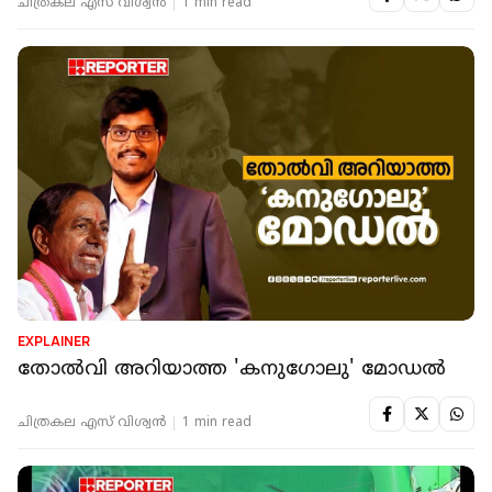
ചിത്രകല എസ് വിശ്വന്‍
1 min read
EXPLAINER
തോൽവി അറിയാത്ത 'കനുഗോലു' മോഡൽ
ചിത്രകല എസ് വിശ്വന്‍
1 min read