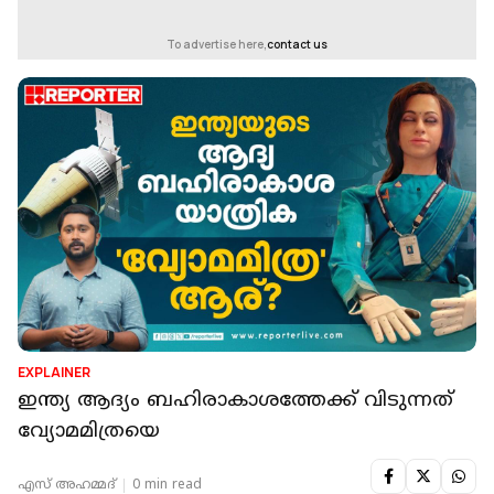
To advertise here,
contact us
EXPLAINER
ഇന്ത്യ ആദ്യം ബഹിരാകാശത്തേക്ക് വിടുന്നത്
വ്യോമമിത്രയെ
എസ് അഹമ്മദ്
0 min read