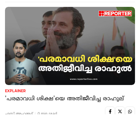
EXPLAINER
'പരമാവധി ശിക്ഷ'യെ അതിജീവിച്ച രാഹുല്
എസ് അഹമ്മദ്
0 min read