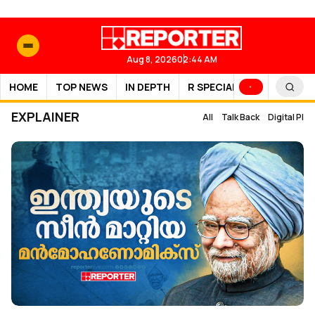
Aug 8, 2026
02:44 AM
HOME
TOP NEWS
IN DEPTH
R SPECIAL
SPORTS
EXPLAINER
All
Talk Back
Digital Plus