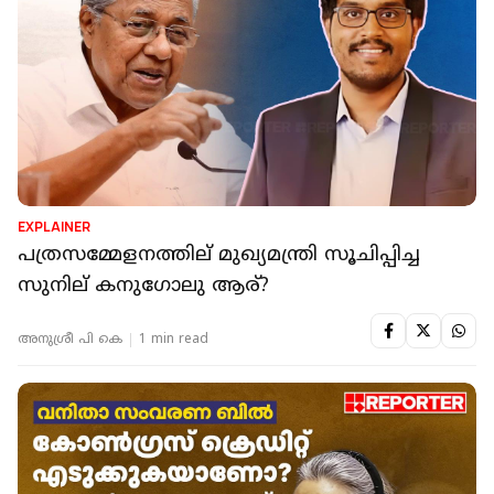
EXPLAINER
പത്രസമ്മേളനത്തില് മുഖ്യമന്ത്രി സൂചിപ്പിച്ച
സുനില് കനുഗോലു ആര്?
അനുശ്രീ പി കെ
1 min read