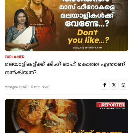
EXPLAINER
മലയാളികള്ക്ക് കിംഗ് ഓഫ് കൊത്ത എന്താണ്
നൽകിയത്?
അമൃത രാജ്
0 min read