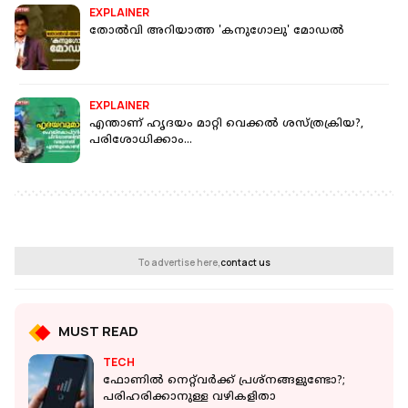
EXPLAINER
തോൽവി അറിയാത്ത 'കനുഗോലു' മോഡൽ
EXPLAINER
എന്താണ് ഹൃദയം മാറ്റി വെക്കൽ ശസ്ത്രക്രിയ?,
പരിശോധിക്കാം...
To advertise here,
contact us
MUST READ
TECH
ഫോണില്‍ നെറ്റ്‌വര്‍ക്ക് പ്രശ്‌നങ്ങളുണ്ടോ?;
പരിഹരിക്കാനുള്ള വഴികളിതാ