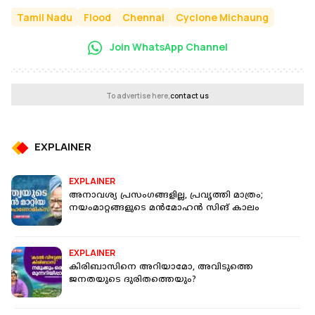
Tamil Nadu
Flood
Chennai
Cyclone Michaung
Join WhatsApp Channel
To advertise here,
contact us
EXPLAINER
EXPLAINER
അനാവശ്യ പ്രസംഗങ്ങളില്ല, പ്രവൃത്തി മാത്രം;
നയംമാറ്റങ്ങളുടെ മൻമോഹൻ സിങ് കാലം
EXPLAINER
കിരിബാസിനെ അറിയാമോ, അവിടുത്തെ
ജനതയുടെ ദുരിതത്തെയും?