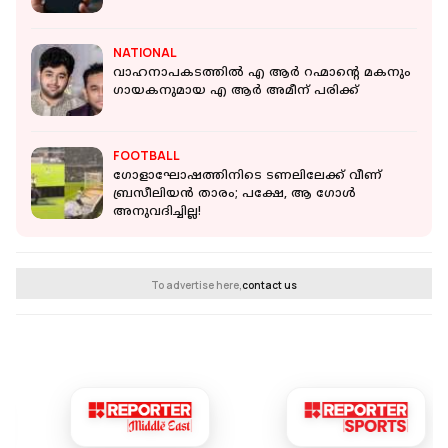
NATIONAL
വാഹനാപകടത്തില്‍ എ ആര്‍ റഹ്മാന്റെ മകനും
ഗായകനുമായ എ ആര്‍ അമീന് പരിക്ക്
FOOTBALL
ഗോളാഘോഷത്തിനിടെ ടണലിലേക്ക് വീണ്
ബ്രസീലിയന്‍ താരം; പക്ഷേ, ആ ഗോള്‍
അനുവദിച്ചില്ല!
To advertise here,
contact us