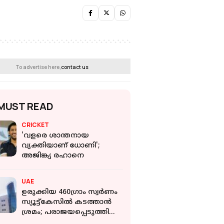
To advertise here,
contact us
MUST READ
CRICKET
'വളരെ ശാന്തനായ
വ്യക്തിയാണ് ധോണി';
അജിങ്ക്യ രഹാനെ
UAE
ഉരുക്കിയ 460ഗ്രാം സ്വര്‍ണം
സ്യൂട്ട്‌കേസിൽ കടത്താന്‍
ശ്രമം; പരാജയപ്പെടുത്തി
ദുബായ് കസ്റ്റംസ്