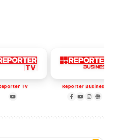
orter TV
Reporter Business
Rep