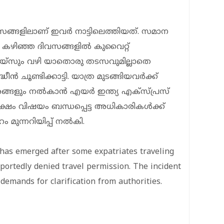
്ങളിലാണ് ഇവർ നാട്ടിലെത്തിയത്. സമാന
 കഴിഞ്ഞ ദിവസങ്ങളിൽ കുവൈറ്റ്
സും വഴി യാതൊരു തടസവുമില്ലാതെ
 ചൂണ്ടിക്കാട്ടി. യാത്ര മുടങ്ങിയവർക്ക്
ിഹാരങ്ങളും നൽകാൻ എയർ ഇന്ത്യ എക്സ്പ്രസ്
ക്ഷം വിഷയം ബന്ധപ്പെട്ട അധികാരികൾക്ക്
ം മുന്നറിയിപ്പ് നൽകി.
 has emerged after some expatriates traveling
ortedly denied travel permission. The incident
demands for clarification from authorities.