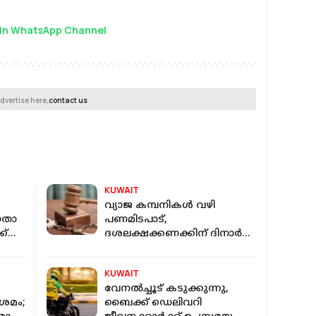
in WhatsApp Channel
dvertise here,
contact us
KUWAIT
വ്യാജ കമ്പനികൾ വഴി
ഗതാ​
പണമിടപാട്,
ക്
ദശലക്ഷക്കണക്കിന് ദിനാർ
കടത്തി; കുവൈറ്റിൽ മൂന്ന്
പേർ അറസ്റ്റിൽ
KUWAIT
വേനൽച്ചൂട് കടുക്കുന്നു,
രമം;
ബൈക്ക് ഡെലിവറി