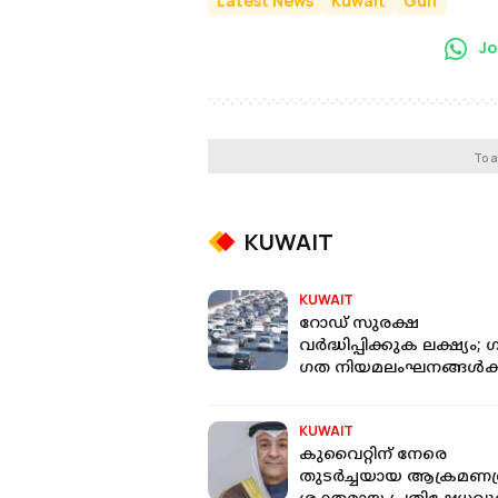
Latest News
Kuwait
Gulf
Jo
To a
KUWAIT
KUWAIT
റോഡ് സുരക്ഷ
വർദ്ധിപ്പിക്കുക ലക്ഷ്യം; ​
ഗത നിയമലംഘനങ്ങൾക്
കടുത്ത
നടപടിയുണ്ടാകുമെന്ന്
KUWAIT
കുവൈറ്റ്
കുവൈറ്റിന് നേരെ
തുടർച്ചയായ ആക്രമണശ്