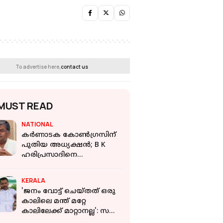
To advertise here,
contact us
MUST READ
NATIONAL
കർണാടക കോൺഗ്രസിന്
പുതിയ അധ്യക്ഷൻ; B K
ഹരിപ്രസാദിനെ
അധ്യക്ഷനായി നി​യോ​ഗിച്ച്
എഐസിസി
KERALA
'ജനം വോട്ട് ചെയ്തത് ഒരു
കാലിലെ മന്ത് മറ്റേ
കാലിലേക്ക് മാറ്റാനല്ല': സണ്ണി
ജോസഫിന്റെ ബന്ധു