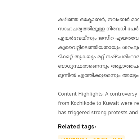
കഴിഞ്ഞ ഒക്ടോബർ, നവംബർ മാസങ
സാഹചര്യത്തിലുള്ള നിരവധി പേർ
എയർവേയ്സും ജസീറ എയർവേയ്
കുവൈറ്റിലെത്തിയതായും ശറഫുദ്ധീൻ
ടിക്കറ്റ് തുകയും മറ്റ് നഷ്ടപര
ബാധ്യസ്ഥരാണെന്നും അല്ലാത്തപ
മുന്നിൽ എത്തിക്കുമെന്നും അദ്ദേഹ
Content Highlights: A controversy
from Kozhikode to Kuwait were rep
has triggered strong protests and 
Related tags: