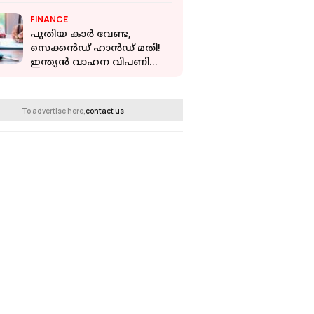
നിയമനത്തിൽ വിമർശനം
FINANCE
പുതിയ കാർ വേണ്ട,
സെക്കൻഡ് ഹാൻഡ് മതി!
ഇന്ത്യൻ വാഹന വിപണിയെ
മാറ്റിമറിക്കുന്ന പുതിയ
ട്രെൻഡ്
To advertise here,
contact us