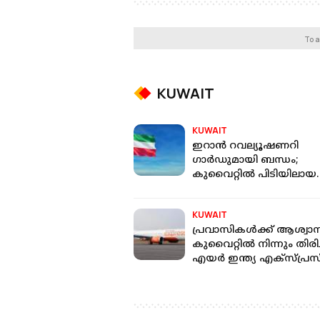
To a
KUWAIT
KUWAIT
ഇറാൻ റവല്യൂഷണറി
ഗാര്‍ഡുമായി ബന്ധം;
കുവൈറ്റിൽ പിടിയിലായ
പ്രതികളെ വിചാരണയ്ക്ക
കൈമാറാൻ ഉത്തരവ്
KUWAIT
പ്രവാസികൾക്ക് ആശ്വാ
കുവൈറ്റിൽ നിന്നും തിരിച
എയർ ഇന്ത്യ എക്സ്പ്രസ
സർവീസുകൾ
പുനരാരംഭിക്കുന്നു