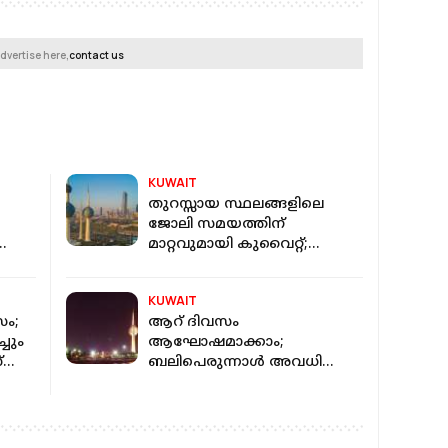
dvertise here,
contact us
KUWAIT
തുറസ്സായ സ്ഥലങ്ങളിലെ
ജോലി സമയത്തിന്
മാറ്റവുമായി കുവൈറ്റ്;
്
നിയന്ത്രണം മൂന്ന്
മാസത്തേക്ക്
KUWAIT
സം;
ആറ് ദിവസം
്ചും
ആഘോഷമാക്കാം;
്
ബലിപെരുന്നാള്‍ അവധി
പ്രഖ്യാപിച്ച് കുവൈറ്റ്