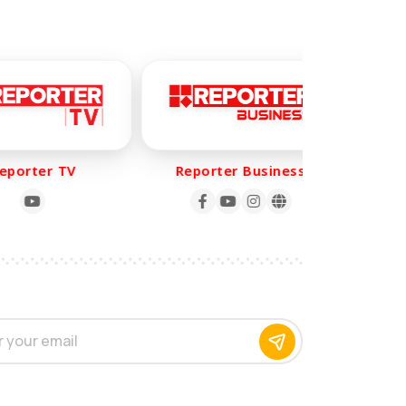
orter TV
Reporter Business
Rep