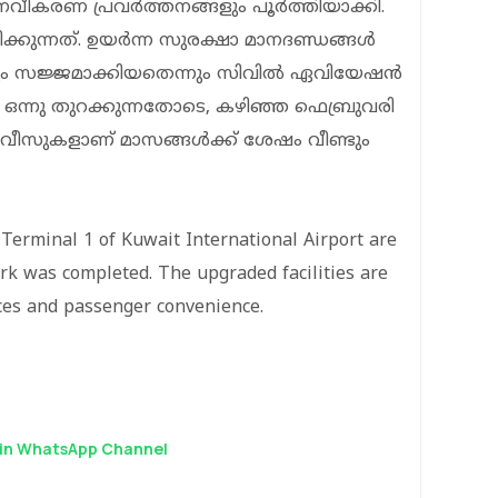
വീകരണ പ്രവര്‍ത്തനങ്ങളും പൂര്‍ത്തിയാക്കി.
്കുന്നത്. ഉയര്‍ന്ന സുരക്ഷാ മാനദണ്ഡങ്ങള്‍
ും സജ്ജമാക്കിയതെന്നും സിവില്‍ ഏവിയേഷന്‍
്‍ ഒന്നു തുറക്കുന്നതോടെ, കഴിഞ്ഞ ഫെബ്രുവരി
സര്‍വീസുകളാണ് മാസങ്ങള്‍ക്ക് ശേഷം വീണ്ടും
 Terminal 1 of Kuwait International Airport are
rk was completed. The upgraded facilities are
ces and passenger convenience.
in WhatsApp Channel