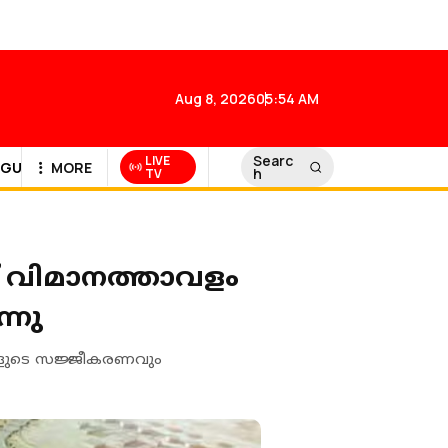
Aug 8, 2026
05:54 AM
Searc
LIVE
GULF NEWS
MORE
h
TV
് വിമാനത്താവളം
്നു
ങളുടെ സജ്ജീകരണവും