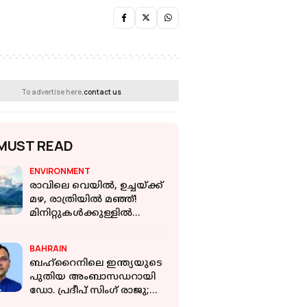
To advertise here,
contact us
MUST READ
ENVIRONMENT
രാവിലെ വെയിൽ, ഉച്ചയ്ക്ക്
മഴ, രാത്രിയിൽ മഞ്ഞ്!
മിനിറ്റുകൾക്കുള്ളിൽ
കാലാവസ്ഥ മാറിമറിയുന്ന 5
അത്ഭുത സ്ഥലങ്ങള്‍
BAHRAIN
ബഹ്റൈനിലെ ഇന്ത്യയുടെ
പുതിയ അംബാസഡറായി
ഡോ. പ്രദീപ് സിംഗ് രാജു;
നിയമനം അറിയിച്ച്