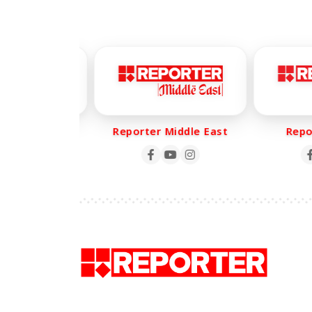
er Life
Reporter Middle East
Report