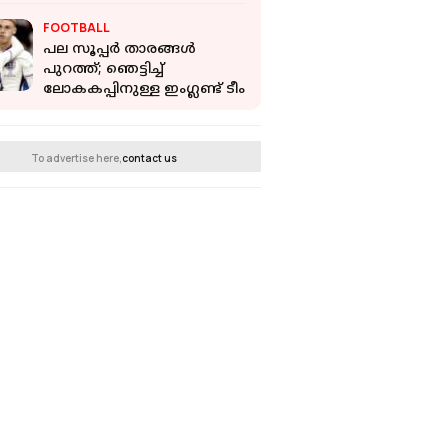
വിദേശകാര്യ മന്ത്രാലയം
FOOTBALL
പല സൂപ്പർ താരങ്ങൾ
പുറത്ത്; ഞെട്ടിച്ച്
ലോകകപ്പിനുള്ള ഇംഗ്ലണ്ട് ടീം
To advertise here,
contact us