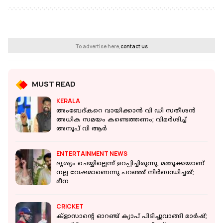
To advertise here,
contact us
MUST READ
KERALA
അംബേദ്കറെ വായിക്കാന്‍ വി ഡി സതീശന്‍
അധിക സമയം കണ്ടെത്തണം; വിമര്‍ശിച്ച്
അനൂപ് വി ആര്‍
ENTERTAINMENT NEWS
ദൃശ്യം ചെയ്യില്ലെന്ന് ഉറപ്പിച്ചിരുന്നു, മമ്മൂക്കയാണ്
നല്ല വേഷമാണെന്നു പറഞ്ഞ് നിർബന്ധിച്ചത്;
മീന
CRICKET
ക്ളാസാന്റെ ഓറഞ്ച് ക്യാപ് പിടിച്ചുവാങ്ങി മാർഷ്;