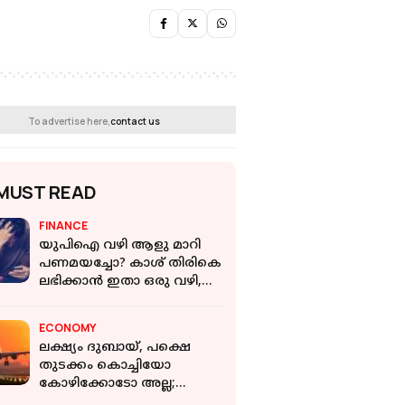
To advertise here,
contact us
MUST READ
FINANCE
യുപിഐ വഴി ആളു മാറി
പണമയച്ചോ? കാശ് തിരികെ
ലഭിക്കാന്‍ ഇതാ ഒരു വഴി,
അറിഞ്ഞിരിക്കണം
ഇക്കാര്യങ്ങള്‍
ECONOMY
ലക്ഷ്യം ദുബായ്, പക്ഷെ
തുടക്കം കൊച്ചിയോ
കോഴിക്കോടോ അല്ല;
ഇന്ത്യയില്‍ നിന്നുള്ള