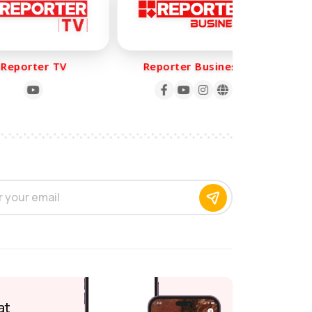
porter TV
Reporter Business
Re
at