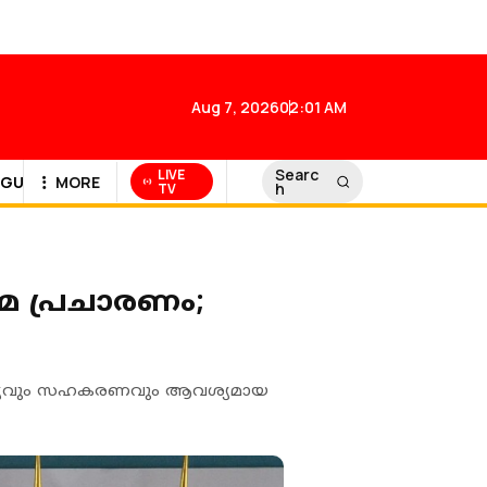
Aug 7, 2026
02:01 AM
Searc
LIVE
GULF NEWS
MORE
h
TV
മ പ്രചാരണം;
ക്യവും സഹകരണവും ആവശ്യമായ