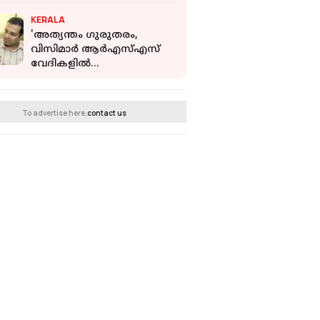
തിരക്കേറിയ വിമാന റൂട്ട്
KERALA
ഇത്
'അത്യന്തം ഗുരുതരം,
വിസിമാര്‍ ആര്‍എസ്എസ്
വേദികളില്‍
പങ്കെടുക്കുന്നത് വിപരീത
സന്ദേശം നല്‍കും'; റോജി M
ജോണ്‍
To advertise here,
contact us