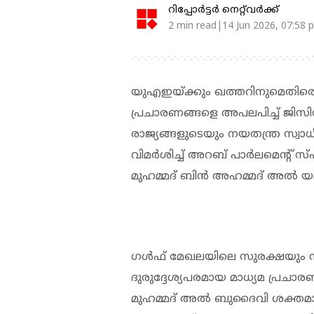
റിപ്പോർട്ടർ നെറ്റ്‌വര്‍ക്ക്‌
2 min read|14 Jun 2026, 07:58 
യുഎഇയ്ക്കും ഖത്തറിനുമെതിരെ അ
പ്രചാരണങ്ങളെ അപലപിച്ച് ജിസി
രാജ്യങ്ങളുടെയും നയതന്ത്ര സ്വാ
വിമർശിച്ച് അറബ് പാർലമെന്റ് സ്
മുഹമ്മദ് ബിൻ അഹമ്മദ് അൽ യ
ഗൾഫ് മേഖലയിലെ സുരക്ഷയും സ്ഥി
ദുരുദ്ദേശ്യപരമായ മാധ്യമ പ്രച
മുഹമ്മദ് അൽ ബുദൈവി ശക്തമായ