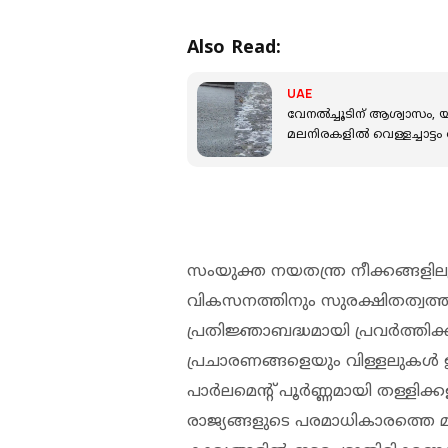
Also Read:
UAE
വേനൽച്ചൂടിന് ആശ്വാസം
മലനിരകളിൽ വെള്ളച്ചാട്ടം രൂ
സംയുക്ത നയതന്ത്ര നീക്കങ്ങളില
വികസനത്തിനും സുരക്ഷിതത്വത്ത
പ്രതിജ്ഞാബദ്ധമായി പ്രവർത്തിക
പ്രചാരണങ്ങളെയും വിള്ളലുകൾ ഉ
പാർലമെന്റ് പൂർണ്ണമായി തള്ളിക്ക
രാജ്യങ്ങളുടെ പരമാധികാരത്തെ മാ