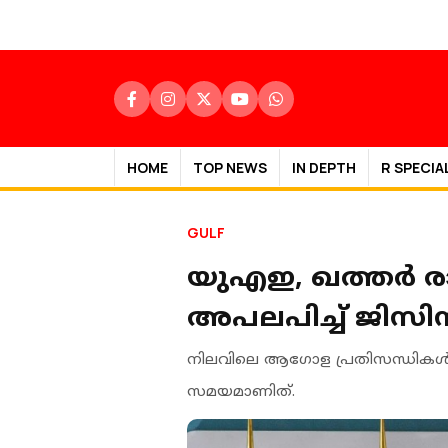
HOME
TOP NEWS
IN DEPTH
R SPECIA
GULF
യുഎഇ, ഖത്തർ രാജ
അപലപിച്ച് ജിസി
നിലവിലെ ആഗോള പ്രതിസന്ധികൾ
സമയമാണിത്.