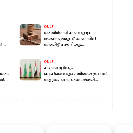
GULF
അതിർത്തി കടന്നുള്ള
മയക്കുമരുന്ന് കടത്തിന്
ക്ക്
തടയിട്ട് സൗദിയും
കി
യുഎഇയും; പ്രതികൾ
സ്
അറസ്റ്റിൽ
GULF
കുവൈറ്റിനും
ാരം
ബഹ്റൈനുമെതിരായ ഇറാൻ
ിൽ
ആക്രമണം; ശക്തമായി
അപലപിച്ച് ജിസിസി
രാജ്യങ്ങളും ഈജിപ്തും