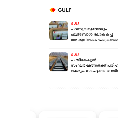
GULF
GULF
പറന്നുയരുമ്പോഴും
ഫുട്ബോൾ ലോകകപ്പ്
ആസ്വദിക്കാം; യാത്രക്കാർ
പ്രത്യേക സൗകര്യം ഒരുക്
എമിറേറ്റ്സ് എയർലൈൻ
GULF
പശ്ചിമേഷ്യൻ
സംഘർഷങ്ങൾക്ക് പരിഹ
ലക്ഷ്യം; സംയുക്ത റെയ
പദ്ധതിയുമായി ​​ഗൾഫ്
രാജ്യങ്ങൾ