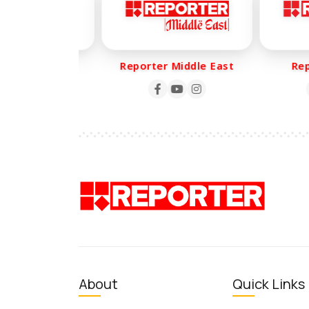
ter Life
Reporter Middle East
Repor
About
Quick Links