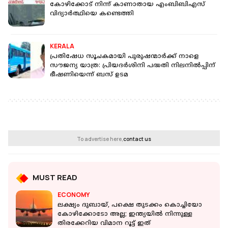
കോഴിക്കോട് നിന്ന് കാണാതായ എംബിബിഎസ്
വിദ്യാര്‍ത്ഥിയെ കണ്ടെത്തി
KERALA
പ്രതിഷേധ സൂചകമായി പുരുഷന്മാർക്ക് നാളെ
സൗജന്യ യാത്ര: പ്രിയദർശിനി പദ്ധതി നിലനിൽപ്പിന്
ഭീഷണിയെന്ന് ബസ് ഉടമ
To advertise here,
contact us
MUST READ
ECONOMY
ലക്ഷ്യം ദുബായ്, പക്ഷെ തുടക്കം കൊച്ചിയോ
കോഴിക്കോടോ അല്ല; ഇന്ത്യയില്‍ നിന്നുള്ള
തിരക്കേറിയ വിമാന റൂട്ട് ഇത്