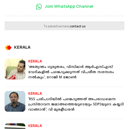
Join WhatsApp Channel
To advertise here,
contact us
KERALA
KERALA
'അത്യന്തം ഗുരുതരം, വിസിമാര്‍ ആര്‍എസ്എസ്
വേദികളില്‍ പങ്കെടുക്കുന്നത് വിപരീത സന്ദേശം
നല്‍കും'; റോജി M ജോണ്‍
KERALA
'RSS പരിപാടിയില്‍ പങ്കെടുത്തത് അപരാധമെന്ന
പ്രസ്താവന ജമാഅത്തെയുടെയും SDPIയുടെ കയ്യടി
വാങ്ങാന്‍'; വി മുരളീധരന്‍
KERALA