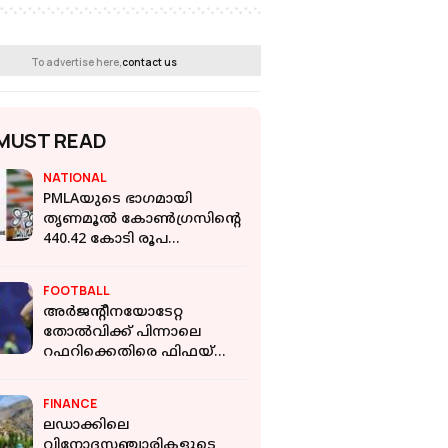
To advertise here,
contact us
MUST READ
NATIONAL
PMLAയുടെ ഭാഗമായി
തൃണമൂൽ കോൺഗ്രസിൻ്റെ
440.42 കോടി രൂപ
നിക്ഷേപമുള്ള 3 മൂന്ന് ബാങ്ക്
അക്കൗണ്ടുകൾ മരവിപ്പിച്ച്
FOOTBALL
ED
അര്‍ജന്റീനയോടേറ്റ
തോല്‍വിക്ക് പിന്നാലെ
റഫറിക്കെതിരെ ഫിഫയ്ക്ക്
പരാതി നല്‍കി ഈജിപ്ഷ്യന്‍
ഫുട്‌ബോള്‍
FINANCE
അസോസിയേഷന്‍
ലഡാക്കിലെ
വിനോദസഞ്ചാരികളുടെ