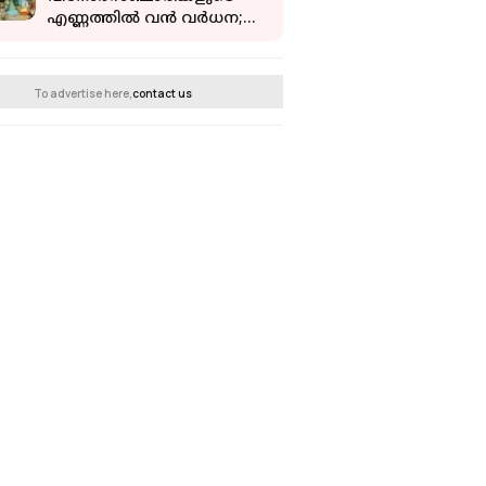
എണ്ണത്തില്‍ വന്‍ വര്‍ധന;
സമ്പദ്വ്യവസ്ഥയ്ക്ക്
പിന്തുണയേകി ടൂറിസം
To advertise here,
contact us