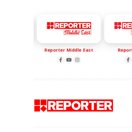
r Life
Reporter Middle East
Reporte