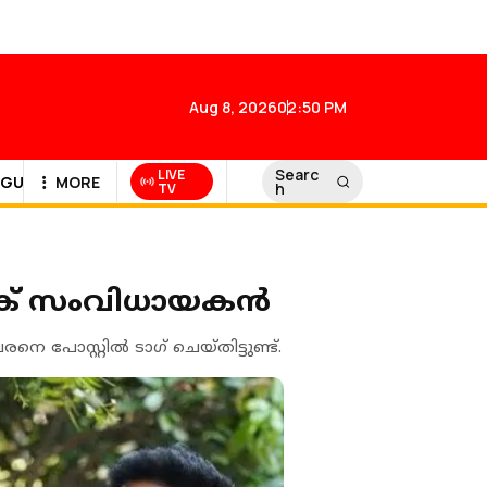
Aug 8, 2026
02:50 PM
Searc
LIVE
GULF NEWS
MORE
h
TV
ങ്ക് സംവിധായകൻ
ോസ്റ്റിൽ ടാ​ഗ് ചെയ്തിട്ടുണ്ട്.