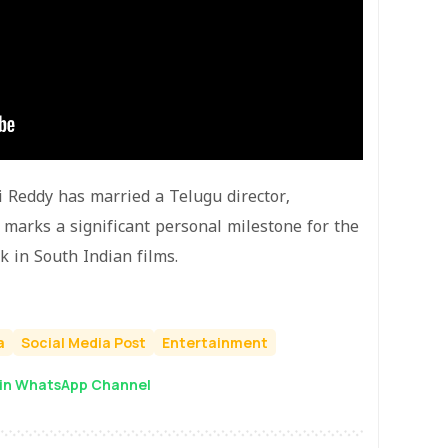
i Reddy has married a Telugu director,
 marks a significant personal milestone for the
k in South Indian films.
a
Social Media Post
Entertainment
in WhatsApp Channel