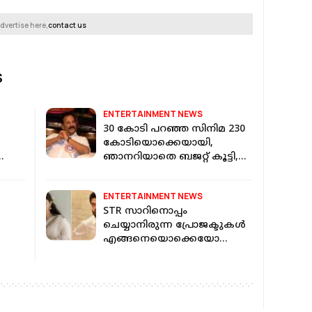
dvertise here,
contact us
S
ENTERTAINMENT NEWS
30 കോടി പറഞ്ഞ സിനിമ 230
കോടിയൊക്കെയായി,
ഞാനറിയാതെ ബജറ്റ് കൂട്ടി,
ഇനി ആ പടം നടക്കില്ല; മേജർ
രവി
ENTERTAINMENT NEWS
STR സാറിനൊപ്പം
ചെയ്യാനിരുന്ന പ്രോജക്ടുകൾ
എങ്ങനെയൊക്കെയോ
മുടങ്ങിപ്പോകുന്നു: കയാദു
ലോഹർ