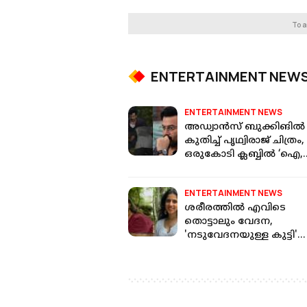
To a
ENTERTAINMENT NEW
ENTERTAINMENT NEWS
അഡ്വാൻസ് ബുക്കിങിൽ
കുതിച്ച് പൃഥ്വിരാജ് ചിത്രം,
ഒരുകോടി ക്ലബ്ബിൽ ‘ഐ,
നോബഡി’
ENTERTAINMENT NEWS
ശരീരത്തിൽ എവിടെ
തൊട്ടാലും വേദ​ന,
'നടുവേദനയുള്ള കുട്ടി'
എന്നായി ഐഡന്റിറ്റി,
പ്രണയവും നഷ്ടമായി;
ഐശ്വര്യ രാജൻ