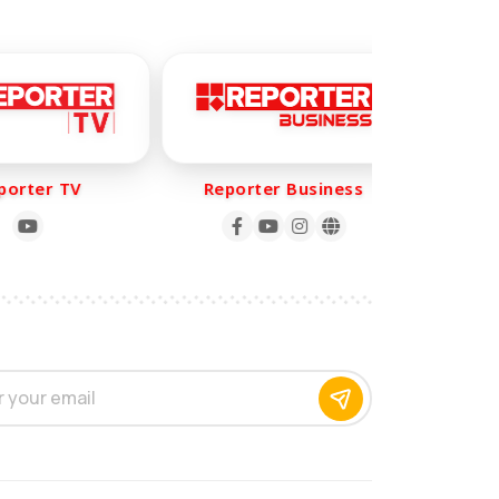
rter TV
Reporter Business
Repo