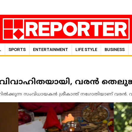
L
SPORTS
ENTERTAINMENT
LIFE STYLE
BUSINESS
്ഡി വിവാഹിതയായി, വരൻ തെലു
ൽക്കുന്ന സംവിധായകൻ ശ്രീകാന്ത് നഗോതിയാണ് വരൻ. വരനെ പ