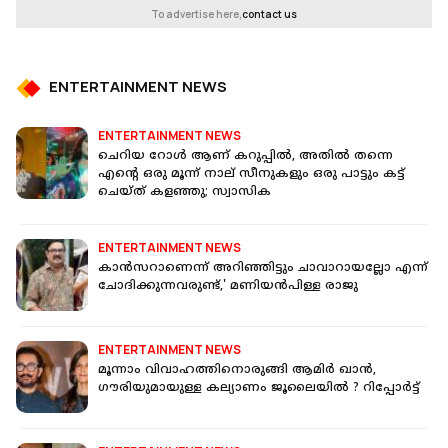
To advertise here,
contact us
ENTERTAINMENT NEWS
ENTERTAINMENT NEWS
ചെറിയ റോൾ ആണ് കറുപ്പിൽ, അതിൽ തന്നെ
എന്റെ ഒരു മൂന്ന് നാല് സീനുകളും ഒരു പാട്ടും കട്ട്
ചെയ്ത് കള‍ഞ്ഞു; സ്വാസിക
ENTERTAINMENT NEWS
കാൻസറാണെന്ന് അറിഞ്ഞിട്ടും ചാവാറായല്ലോ എന്ന്
ചോദിക്കുന്നവരുണ്ട്,' മണിയൻപിള്ള രാജു
ENTERTAINMENT NEWS
മൂന്നാം വിവാഹത്തിനൊരുങ്ങി ആമിർ ഖാൻ,
ഗൗരിയുമായുള്ള കല്യാണം ജൂലൈയിൽ ? റിപ്പോർട്ട്