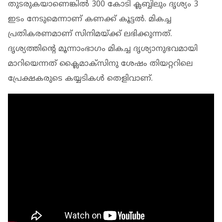
തുടരുകയാണെങ്കിൽ 300 കോടി ക്ലബ്ബിലും ദൃശ്യം 3
ഇടം നേടുമെന്നാണ് കണക്ക് കൂട്ടൽ. മികച്ച
പ്രതികരണമാണ് സിനിമയ്ക്ക് ലഭിക്കുന്നത്.
ദൃശ്യത്തിന്റെ മൂന്നാംഭാഗം മികച്ച ദൃശ്യാനുഭവമായി
മാറിയെന്നത് ക്ലൈമാക്സിനു ശേഷം തിയറ്ററിലെ
പ്രേക്ഷകരുടെ കയ്യടികൾ തെളിവാണ്.