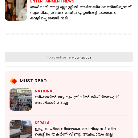
ENTERTAINMENT NEWS
അഭിരാമി അല്ല ബ്ലാസ്റ്റിൽ അഭിനയിക്കേണ്ടിയിരുന്നത്
സ്വാസിക, വേഷം നഷ്ടപ്പെട്ടതിന്റെ കാരണം
വെളിപ്പെടുത്തി നടി
To advertise here,
contact us
MUST READ
NATIONAL
ബിഹാറില്‍ ആശുപത്രിയില്‍ തീപിടിത്തം; 10
രോഗികള്‍ മരിച്ചു
KERALA
ഇടുക്കിയില്‍ നിര്‍മ്മാണത്തിലിരുന്ന 5 നില
കെട്ടിടം തകര്‍ന്ന് വീണു; ആളപായം ഇല്ല