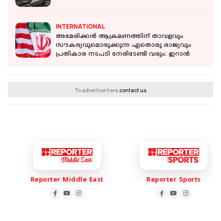
INTERNATIONAL
അമേരിക്കൻ ആക്രമണത്തിന് താവളവും
സൗകര്യവുമൊരുക്കുന്ന ഏതൊരു രാജ്യവും
പ്രതികാര നടപടി നേരിടേണ്ടി വരും: ഇറാൻ
To advertise here,
contact us
Reporter Middle East
Reporter Sports