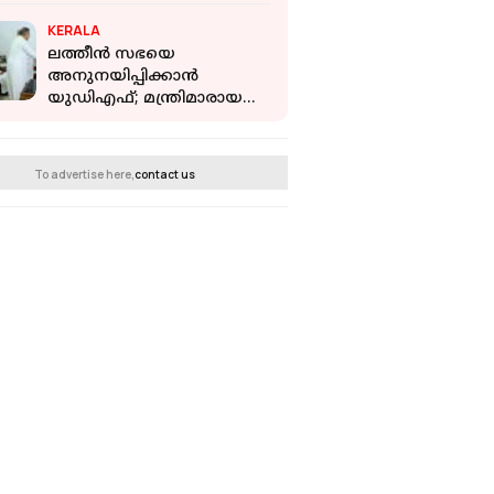
KERALA
ലത്തീന്‍ സഭയെ
അനുനയിപ്പിക്കാന്‍
യുഡിഎഫ്; മന്ത്രിമാരായ
കെ മുരളീധരനും സി പി
ജോണും സഭാ
ആസ്ഥാനത്തെത്തി
To advertise here,
contact us