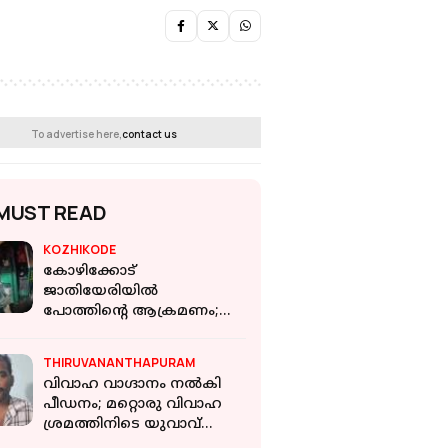
To advertise here,
contact us
MUST READ
KOZHIKODE
കോഴിക്കോട്
ജാതിയേരിയില്‍
പോത്തിന്റെ ആക്രമണം;
ഓട്ടോ തകര്‍ത്തു,
ഡ്രൈവര്‍ക്ക് പരിക്ക്
THIRUVANANTHAPURAM
വിവാഹ വാഗ്ദാനം നൽകി
പീഡനം; മറ്റൊരു വിവാഹ
ശ്രമത്തിനിടെ യുവാവ്
പിടിയിൽ