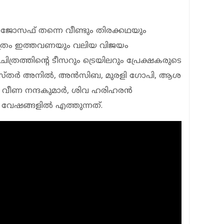
 ജോസഫ് തന്നെ വീണ്ടും തിരക്കഥയും
ിത്രം ഇത്തവണയും വലിയ വിജയം
 ചിത്രത്തിന്റെ ടീസറും ട്രെയിലറും പ്രേക്ഷകരുടെ
മീന, എസ്തർ അനിൽ, അൻസിബ, മുരളി ഗോപി, ആശ
േവി, വീണ നന്ദകുമാർ, ശിവ ഹരിഹരൻ
 വേഷങ്ങളിൽ എത്തുന്നത്.