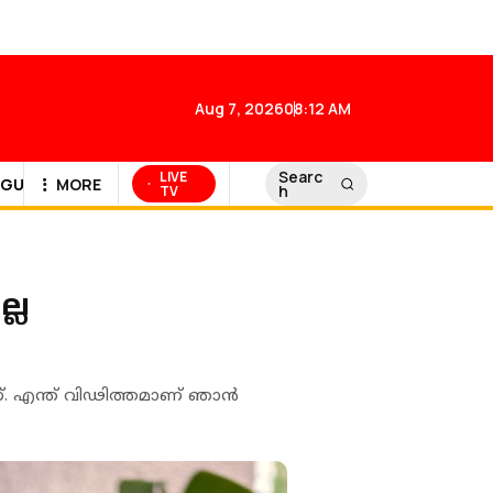
Aug 7, 2026
08:12 AM
Searc
LIVE
GULF NEWS
MORE
h
TV
ല്ല
്. എന്ത് വിഢിത്തമാണ് ഞാൻ