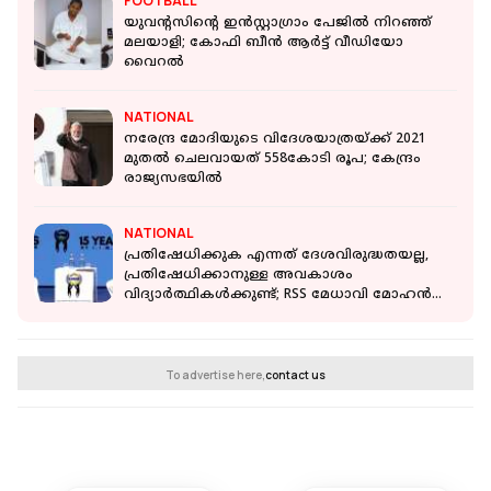
FOOTBALL
യുവന്റസിന്റെ ഇൻസ്റ്റാഗ്രാം പേജില്‍ നിറഞ്ഞ്
മലയാളി; കോഫി ബീൻ ആർട്ട് വീഡിയോ
വൈറൽ
NATIONAL
നരേന്ദ്ര മോദിയുടെ വിദേശയാത്രയ്ക്ക് 2021
മുതല്‍ ചെലവായത് 558കോടി രൂപ; കേന്ദ്രം
രാജ്യസഭയില്‍
NATIONAL
പ്രതിഷേധിക്കുക എന്നത് ദേശവിരുദ്ധതയല്ല,
പ്രതിഷേധിക്കാനുള്ള അവകാശം
വിദ്യാർത്ഥികൾക്കുണ്ട്; RSS മേധാവി മോഹൻ
ഭാഗവത്
To advertise here,
contact us