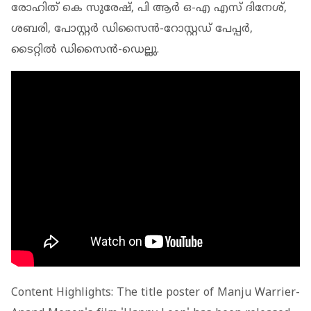
രോഹിത് കെ സുരേഷ്, പി ആര്‍ ഒ-എ എസ് ദിനേശ്,
ശബരി, പോസ്റ്റര്‍ ഡിസൈന്‍-റോസ്റ്റഡ് പേപ്പര്‍,
ടൈറ്റില്‍ ഡിസൈന്‍-ഡെല്ലു.
Content Highlights: The title poster of Manju Warrier-