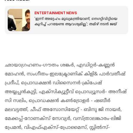
ENTERTAINMENT NEWS
'ഇന്ന് അദ്ദേഹം മുഖ്യമന്ത്രിയാണ്, നെഗറ്റിവിറ്റിയെ
കുറിച്ച് പറയേണ്ട ആവശ്യമില്ല'; തമിഴ് നടന്‍ ജയ്
ഛായാഗ്രഹണം-ഗൗതം ശങ്കര്‍, എഡിറ്റര്‍-കണ്ണന്‍
മോഹന്‍, സംഗീതം-ഇലക്ട്രോണിക് കിളി& പാര്‍വതീഷ്
പ്രദീപ്, പ്രൊഡക്ഷന്‍ ഡിസൈനര്‍-ക്രിപേഷ്
അയ്യപ്പന്‍കുട്ടി, എക്‌സിക്യൂട്ടീവ് പ്രൊഡ്യൂസര്‍- അനീഷ്
സി സലിം, പ്രൊഡക്ഷന്‍ കണ്‍ട്രോളര്‍ - ഷബീര്‍
മലവട്ടത്ത്, ചീഫ് അസോസിയേറ്റ് - ബിനു ജി നായര്‍,
മേക്കപ്പ്-റോണക്സ് സേവ്യര്‍, വസ്ത്രാലങ്കാരം-ലിജി
പ്രേമന്‍, വിഎഫ്എക്‌സ്-പ്രോമൈസ്, സ്റ്റില്‍സ്-