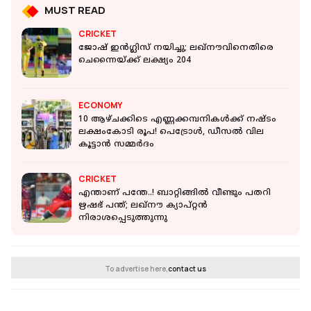
MUST READ
CRICKET
ജോഷ് ഇന്‍ഗ്ലിസ് നയിച്ചു; ലഖ്‌നൗവിനെതിരെ
ചെന്നൈയ്ക്ക് ലക്ഷ്യം 204
ECONOMY
10 ആഴ്ചക്കിടെ എണ്ണക്കമ്പനികള്‍ക്ക് നഷ്ടം
ലക്ഷംകോടി രൂപ! പെട്രോള്‍, ഡീസല്‍ വില
കൂട്ടാന്‍ സമ്മര്‍ദം
CRICKET
എന്താണ് പന്തേ..! ബാറ്റിങ്ങില്‍ വീണ്ടും പതറി
ഋഷഭ് പന്ത്; ലഖ്‌നൗ ക്യാപ്റ്റന്‍
നിരാശപ്പെടുത്തുന്നു
To advertise here,
contact us