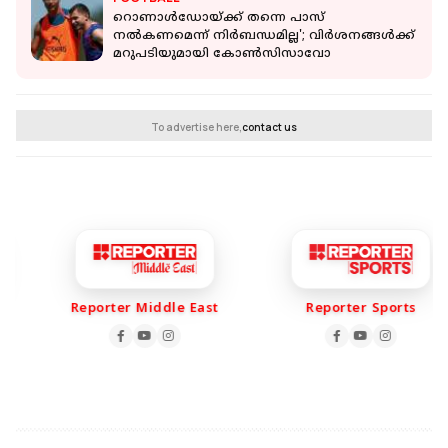
റൊണാൾഡോയ്ക്ക് തന്നെ പാസ്
നൽകണമെന്ന് നിർബന്ധമില്ല'; വിർശനങ്ങൾക്ക്
മറുപടിയുമായി കോൺസിസാവോ
To advertise here,
contact us
Reporter Middle East
Reporter Sports