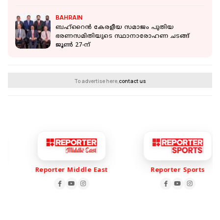
BAHRAIN
ബഹ്‌റൈൻ കേരളീയ സമാജം പുതിയ
ഭരണസമിതിയുടെ സ്ഥാനാരോഹണ ചടങ്ങ്
ജൂൺ 27-ന്
To advertise here,
contact us
Reporter Middle East
Reporter Sports