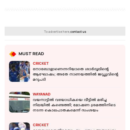
To advertise here,
contact us
MUST READ
CRICKET
നോബോളാണെന്നറിയാതെ ശാർദൂലിന്റെ
ആഘോഷം; അതേ നാണയത്തിൽ ജഡ്ഡുവിന്റെ
മറുപടി
WAYANAD
വയനാട്ടിൽ വയോധികയെ വീട്ടിൽ മരിച്ച
നിലയിൽ കണ്ടെത്തി; മോഷണ ശ്രമത്തിനിടെ
നടന്ന കൊലപാതകമെന്ന് സംശയം
CRICKET