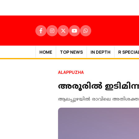
HOME
TOP NEWS
IN DEPTH
R SPECIA
ALAPPUZHA
അരൂരിൽ ഇടിമിന്ന
ആലപ്പുഴയിൽ രാവിലെ അതിശക്തമായ