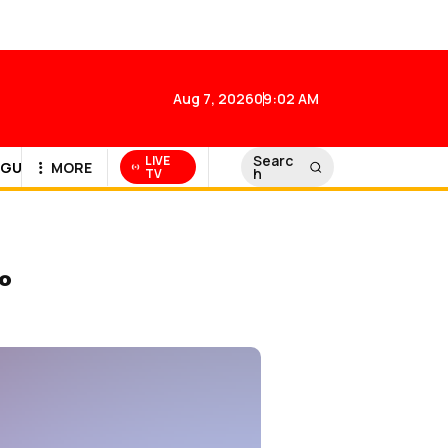
Aug 7, 2026
09:02 AM
Searc
LIVE
GULF NEWS
MORE
h
TV
ം