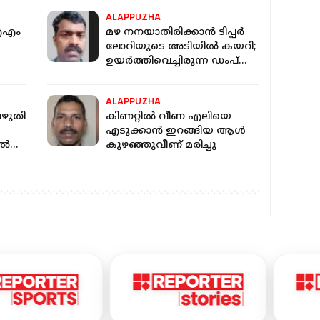
ALAPPUZHA
ഐഎം
മഴ നനയാതിരിക്കാൻ ടിപ്പർ
ലോറിയുടെ അടിയിൽ കയറി;
ഉയർത്തിവെച്ചിരുന്ന ഡംപ്
ബോക്‌സ് പതിച്ച് യുവാവിന്
ദാരുണാന്ത്യം
ALAPPUZHA
വഴുതി
കിണറ്റില്‍ വീണ എലിയെ
എടുക്കാന്‍ ഇറങ്ങിയ ആള്‍
്‍
കുഴഞ്ഞുവീണ് മരിച്ചു