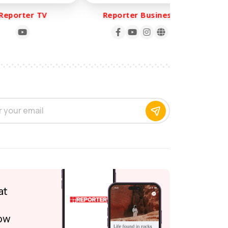
porter TV
Reporter Business
R
at
ow