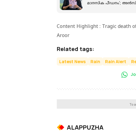
മാനസിക പീഡനം'; അന്‍സിബ
Content Highlight : Tragic death o
Aroor
Related tags:
Latest News
Rain
Rain Alert
Re
Jo
To a
ALAPPUZHA