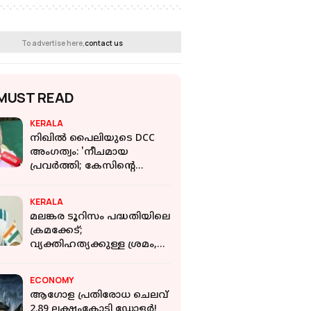
To advertise here,
contact us
MUST READ
KERALA
നിഖിൽ പൈലിയുടെ DCC
അംഗത്വം: 'നീചമായ
പ്രവർത്തി; കേസിൻ്റെ
നടപടിക്രമങ്ങളിൽ
ആശങ്കയുണ്ട്': ധീരജിൻ്റെ
KERALA
പിതാവ്
മലങ്കര ടൂറിസം പദ്ധതിയിലെ
ക്രമക്കേട്;
വ്യക്തിഹത്യക്കുള്ള ശ്രമം,
അന്വേഷണത്തോട്
സഹകരിക്കും: റോഷി
ECONOMY
അഗസ്റ്റിൻ
ആഗോള പ്രതിരോധ ചെലവ്
2.89 ലക്ഷംകോടി ഡോളര്‍!