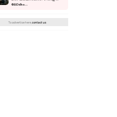
ലോകം
യുദ്ധസജ്ജമാകുന്നോ?
To advertise here,
contact us