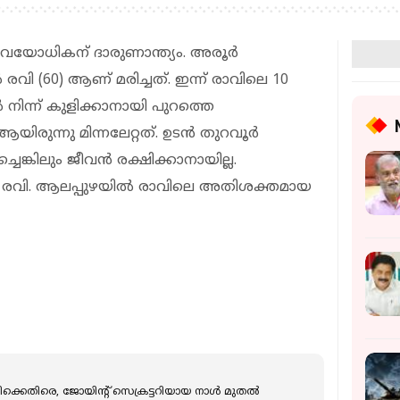
് വയോധികന് ദാരുണാന്ത്യം. അരൂർ
രവി (60) ആണ് മരിച്ചത്. ഇന്ന് രാവിലെ 10
ിന്ന് കുളിക്കാനായി പുറത്തെ
യിരുന്നു മിന്നലേറ്റത്. ഉടൻ തുറവൂർ
െങ്കിലും ജീവൻ രക്ഷിക്കാനായില്ല.
 രവി. ആലപ്പുഴയിൽ രാവിലെ അതിശക്തമായ
്കെതിരെ, ജോയിന്റ് സെക്രട്ടറിയായ നാൾ മുതൽ