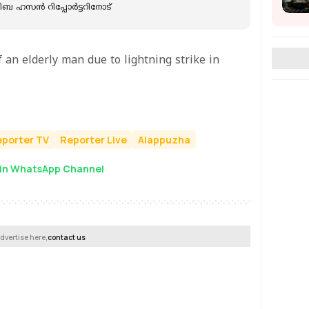
 ഹസന്‍ റിപ്പോർട്ടറിനോട്
f an elderly man due to lightning strike in
porter TV
Reporter Live
Alappuzha
in WhatsApp Channel
dvertise here,
contact us