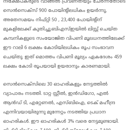
നിക്ഷേപകരുടെ വാങ്ങൽ പ്രവണതയും ചേർന്നതോടെ
സെൻസെക്സ് 900 പോയിന്റിലധികം ഉയർന്നു,
അതേസമയം നിഫ്റ്റി 50 , 23,400 പോയിന്റിന്
മുകളിലേക്ക് കുതിച്ചു.ബിഎസ്ഇയിൽ ലിസ്റ്റ് ചെയ്ത
കമ്പനികളുടെ സംയോജിത വിപണി മൂലധനത്തിലേക്ക്
ഈ റാലി 6 ലക്ഷം കോടിയിലധികം രൂപ സംഭാവന
ചെയ്തു. ഇത് മൊത്തം വിപണി മൂല്യം ഏകദേശം 459
ലക്ഷം കോടി രൂപയായി ഉയരാനും കാരണമായി.
സെൻസെക്സിലെ 30 ഓഹരികളും നേട്ടത്തിൽ
വ്യാപാരം നടത്തി. ടാറ്റ സ്റ്റീൽ, ഇൻഡിഗോ, എൽ
ആൻഡ് ടി, എറ്റേണൽ, എസ്‌ബി‌ഐ, ടെക് മഹീന്ദ്ര
എന്നിവയായിരുന്നു മുന്നേറ്റം നടത്തിയ പ്രധാന
ഓഹരികൾ. ഈ ഓഹരികൾ 3% വരെ നേട്ടമുണ്ടായി.