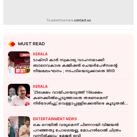
To advertise here,
contact us
MUST READ
KERALA
ടാക്‌സി കാർ സ്വകാര്യ വാഹനമാക്കി
ബാലാവകാശ കമ്മിഷന്‍ ചെയര്‍പേഴ്‌സന്റെ
നിയമലംഘനം ; നടപടിയെടുക്കാതെ MVD
KERALA
'25ലക്ഷം വായ്പയെടുത്ത് 10ലക്ഷം
കണക്കിൽപ്പെടുത്താതെ തരണമെന്ന്
നിര്‍ദേശിച്ചു';വെള്ളാപ്പള്ളിക്കെതിരെ കൂടുതൽ
മൊഴി
ENTERTAINMENT NEWS
കെ-റെയില്‍ വരുമെന്ന് പിണറായി വിജയന്‍
പറഞ്ഞതു പോലെയല്ല, മോഹൻലാൽ ചിത്രം
വന്നിരിക്കും; മേജർ രവി