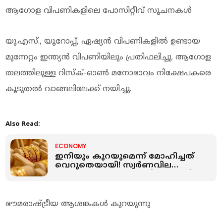
ആഗോള വിപണികളിലെ പോസിറ്റീവ് സൂചനകൾ
യു.എസ്., യൂറോപ്പ്, ഏഷ്യൻ വിപണികളിൽ ഉണ്ടായ
മുന്നേറ്റം ഇന്ത്യൻ വിപണിയിലും പ്രതിഫലിച്ചു. ആഗോള
തലത്തിലുള്ള റിസ്‌ക്-ഓൺ മനോഭാവം നിക്ഷേപകരെ
കൂടുതൽ വാങ്ങലിലേക്ക് നയിച്ചു.
Also Read:
ECONOMY
ഇനിയും കുറയുമെന്ന് മോഹിച്ചത്
വെറുതെയായി! സ്വർണവില
കുറഞ്ഞതൊക്കെ കൂടിത്തുടങ്ങി,
ഇന്ന് വർധനവ്
ഭൗമരാഷ്ട്രീയ ആശങ്കകൾ കുറയുന്നു